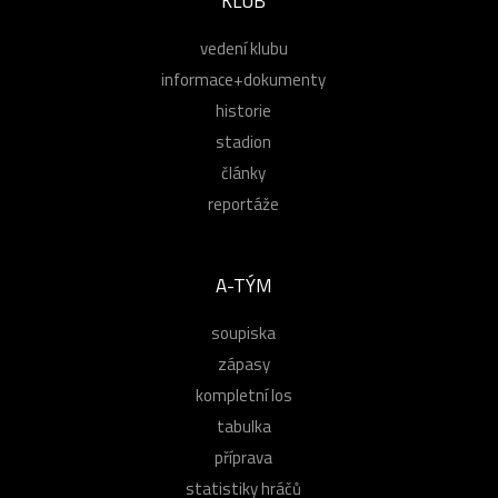
KLUB
vedení klubu
informace+dokumenty
historie
stadion
články
reportáže
A-TÝM
soupiska
zápasy
kompletní los
tabulka
příprava
statistiky hráčů