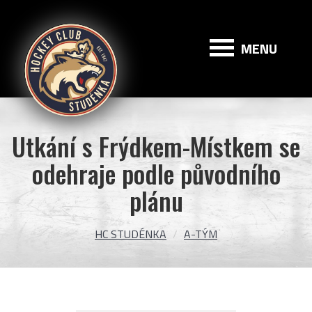
HC
Studénka
MENU
Utkání s Frýdkem-Místkem se
odehraje podle původního
plánu
HC STUDÉNKA
A-TÝM