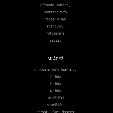
příchody - odchody
realizační tým
napsali o nás
rozhovory
fotogalerie
zápasy
MLÁDEŽ
realizační týmy+kontakty
2. třída
3. třída
4. třída
mladší žáci
starší žáci
dorost u16 (ml. dorost)