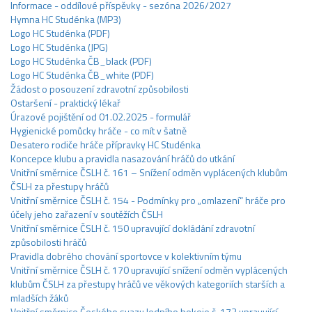
Informace - oddílové příspěvky - sezóna 2026/2027
Hymna HC Studénka (MP3)
Logo HC Studénka (PDF)
Logo HC Studénka (JPG)
Logo HC Studénka ČB_black (PDF)
Logo HC Studénka ČB_white (PDF)
Žádost o posouzení zdravotní způsobilosti
Ostaršení - praktický lékař
Úrazové pojištění od 01.02.2025 - formulář
Hygienické pomůcky hráče - co mít v šatně
Desatero rodiče hráče přípravky HC Studénka
Koncepce klubu a pravidla nasazování hráčů do utkání
Vnitřní směrnice ČSLH č. 161 – Snížení odměn vyplácených klubům
ČSLH za přestupy hráčů
Vnitřní směrnice ČSLH č. 154 - Podmínky pro „omlazení“ hráče pro
účely jeho zařazení v soutěžích ČSLH
Vnitřní směrnice ČSLH č. 150 upravující dokládání zdravotní
způsobilosti hráčů
Pravidla dobrého chování sportovce v kolektivním týmu
Vnitřní směrnice ČSLH č. 170 upravující snížení odměn vyplácených
klubům ČSLH za přestupy hráčů ve věkových kategoriích starších a
mladších žáků
Vnitřní směrnice Českého svazu ledního hokeje č. 173 upravující