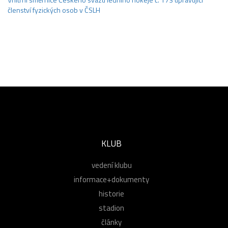
členství fyzických osob v ČSLH
KLUB
vedení klubu
informace+dokumenty
historie
stadion
články