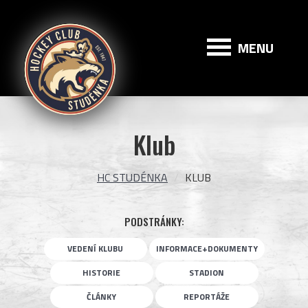
HC
Studénka
MENU
Klub
HC STUDÉNKA
KLUB
PODSTRÁNKY:
VEDENÍ KLUBU
INFORMACE+DOKUMENTY
HISTORIE
STADION
ČLÁNKY
REPORTÁŽE