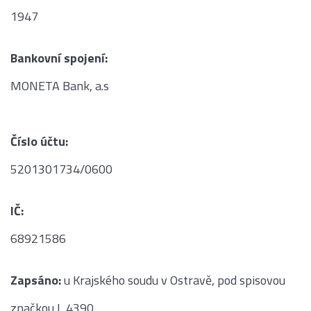
1947
Bankovní spojení:
MONETA Bank, a.s
Číslo účtu:
5201301734/0600
IČ:
68921586
Zapsáno:
u Krajského soudu v Ostravě, pod spisovou
značkou L 4390.