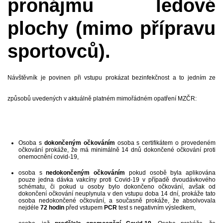
pronájmu ledové
plochy (mimo přípravu
sportovců).
Návštěvník je povinen při vstupu prokázat bezinfekčnost a to jedním ze
způsobů uvedených v aktuálně platném mimořádném opatření MZČR:
Osoba s
dokončeným očkováním
osoba s certifikátem o provedeném
očkování prokáže, že má minimálně 14 dnů dokončené očkování proti
onemocnění covid-19,
osoba s
nedokončeným očkováním
pokud osobě byla aplikována
pouze jedna dávka vakcíny proti Covid-19 v případě dvoudávkového
schématu, či pokud u osoby bylo dokončeno očkování, avšak od
dokončení očkování neuplynula v den vstupu doba 14 dní, prokáže tato
osoba nedokončené očkování, a současně prokáže, že absolvovala
nejdéle
72 hodin
před vstupem
PCR
test s negativním výsledkem,