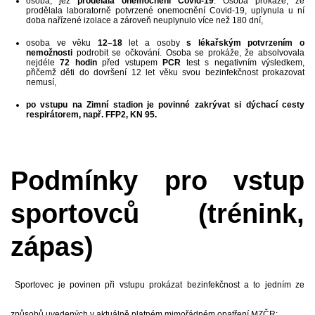
osoba, jež
prodělala onemocnění Covid-19
. Osoba prokáže, že
prodělala laboratorně potvrzené onemocnění Covid-19, uplynula u ní
doba nařízené izolace a zároveň neuplynulo více než 180 dní,
osoba ve věku
12–18
let a osoby
s lékařským potvrzením o
nemožnosti
podrobit se očkování. Osoba se prokáže, že absolvovala
nejdéle
72 hodin
před vstupem
PCR
test s negativním výsledkem,
přičemž děti do dovršení 12 let věku svou bezinfekčnost prokazovat
nemusí,
po vstupu na Zimní stadion je povinné zakrývat si dýchací cesty
respirátorem, např. FFP2, KN 95.
Podmínky pro vstup
sportovců (trénink,
zápas)
Sportovec je povinen při vstupu prokázat bezinfekčnost a to jedním ze
způsobů uvedených v aktuálně platném mimořádném opatření MZČR: