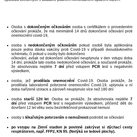
Osoba s
dokončeným očkováním
osoba s certifikátem o provedeném
očkování prokáže, že má minimálně 14 dnů dokončené očkování proti
onemocnění covid-19,
osoba s
nedokončeným očkováním
pokud osobě byla aplikována
pouze jedna dávka vakcíny proti Covid-19 v případě dvoudávkového
schématu, či pokud u osoby bylo dokončeno
očkování, avšak od dokončení očkování neuplynula v den vstupu doba
14 dní, prokáže tato osoba nedokončené očkování, a současně prokáže,
že absolvovala nejdéle
7 dní
před vstupem
PCR
test s negativním
výsledkem,
osoba, jež
prodělala onemocnění
Covid-19. Osoba prokáže, že
prodělala laboratorně potvrzené onemocnění Covid-19, uplynula u ní
doba nařízené izolace a zároveň neuplynulo více než 180 dní
osoba
starší 12ti let
. Osoba se prokáže, že absolvovala nejdéle
7
dní
před vstupem
PCR
test s negativním výsledkem, přičemž děti do
dovršení 12 let věku svou bezinfekčnost prokazovat nemusí
osoby s
lékařským potvrzením o nemožnosti
podrobit se očkování
po vstupu na Zimní stadion je povinné zakrývat si dýchací cesty
respirátorem, např. FFP2, KN 95. (Netýká se ledové plochy).