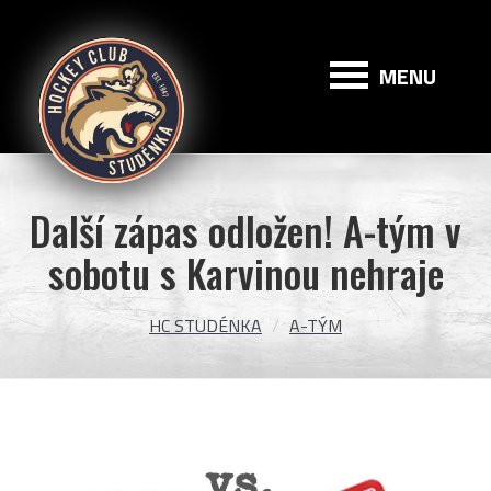
HC
Studénka
MENU
Další zápas odložen! A-tým v
sobotu s Karvinou nehraje
HC STUDÉNKA
A-TÝM