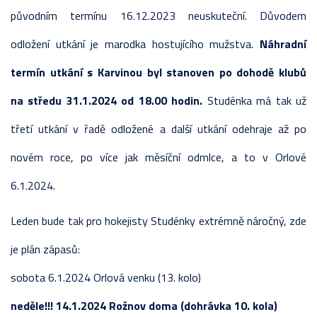
původním termínu 16.12.2023 neuskuteční. Důvodem
odložení utkání je marodka hostujícího mužstva.
Náhradní
termín utkání s Karvinou byl stanoven po dohodě klubů
na středu 31.1.2024 od 18.00 hodin.
Studénka má tak už
třetí utkání v řadě odložené a další utkání odehraje až po
novém roce, po více jak měsíční odmlce, a to v Orlové
6.1.2024.
Leden bude tak pro hokejisty Studénky extrémně náročný, zde
je plán zápasů:
sobota 6.1.2024 Orlová venku (13. kolo)
neděle!!! 14.1.2024 Rožnov doma (dohrávka 10. kola)