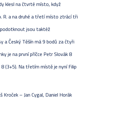
y klesl na čtvrté místo, když
R. a na druhé a třetí místo ztrácí tři
 podotknout jsou taktéž
sy a Český Těšín má 9 bodů za čtyři
y je na první příčce Petr Slovák 8
 (3+5). Na třetím místě je nyní Filip
š Kroček – Jan Cygal, Daniel Horák