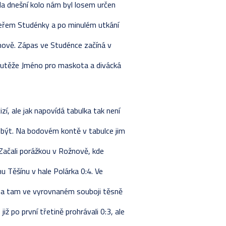
a dnešní kolo nám byl losem určen
STIKY HRÁČŮ
ETNÍ LOS
RAVA
SKA
peřem Studénky a po minulém utkání
VÁNÍ ŽÁKŮ
LKA
Y
Y
nově. Zápas ve Studénce začíná v
STIKY HRÁČŮ
ETNÍ LOS
LKA
soutěže Jméno pro maskota a divácká
Y 2024-2025
KA - ZÁKLADNÍ ČÁST
ETNÍ LOS
VÁNÍ ŽÁKŮ
STIKY HRÁČŮ
í, ale jak napovídá tabulka tak není
RAVA
i být. Na bodovém kontě v tabulce jim
. Začali porážkou v Rožnově, kde
mu Těšínu v hale Polárka 0:4. Ve
a a tam ve vyrovnaném souboji těsně
již po první třetině prohrávali 0:3, ale