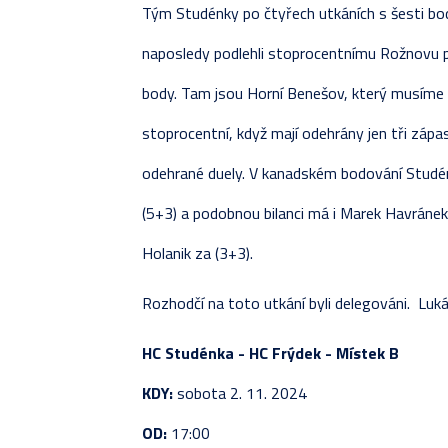
Tým Studénky po čtyřech utkáních s šesti bod
naposledy podlehli stoprocentnímu Rožnovu p. 
body. Tam jsou Horní Benešov, který musíme
stoprocentní, když mají odehrány jen tři zápa
odehrané duely. V kanadském bodování Studénk
(5+3) a podobnou bilanci má i Marek Havránek 8
Holanik za (3+3).
Rozhodčí na toto utkání byli delegováni. Luká
HC Studénka - HC Frýdek - Místek B
KDY:
sobota 2. 11. 2024
OD:
17:00