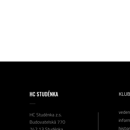
HC STUDÉNKA
KLU
veden
HC Studénka z.s.
infor
Budovatelská 770
histor
742 13 Studénka,