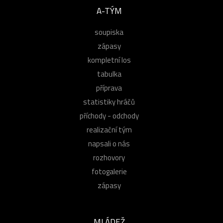
A-TÝM
soupiska
zápasy
kompletní los
tabulka
příprava
statistiky hráčů
příchody - odchody
realizační tým
napsali o nás
rozhovory
fotogalerie
zápasy
MLÁDEŽ