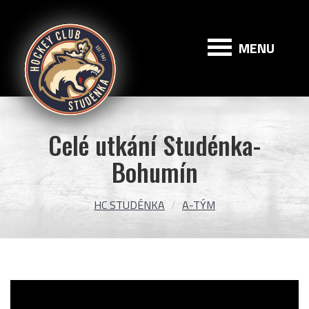
HC
Studénka
MENU
Celé utkání Studénka-
Bohumín
HC STUDÉNKA
A-TÝM