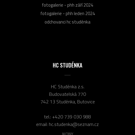
fotogalerie - phh září 2024
fotogalerie - phh leden 2024
odchovanci hc studénka
HC STUDÉNKA
HC Studénka z.s.
Budovatelská 770
742 13 Studénka, Butovice
tel.:
+420 739 030 988
email:
hc.studenka@seznam.cz
IKONY