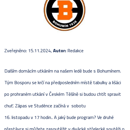
Zveřejněno: 15.11.2024,
Autor:
Redakce
Dalším domácím utkáním na našem ledě bude s Bohumínem.
Tým Bosporu se krčí na předposledním místě tabulky a lišáci
po prohraném utkání v Českém Těšíně si budou chtít spravit
chuť. Zápas ve Studénce začíná v sobotu
16. listopadu v 17 hodin.. A jaký bude program? Ve druhé
přestávce si můžete zasoutěžit v divácké střelecké soutěži o