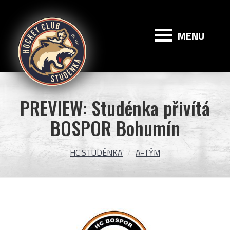
HC
Studénka
MENU
PREVIEW: Studénka přivítá
BOSPOR Bohumín
HC STUDÉNKA
A-TÝM