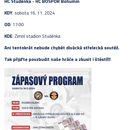
HC Studénka - HC BOSPOR Bohumín
KDY
: sobota 16. 11. 2024
OD
: 17:00
KDE
: Zimní stadion Studénka
Ani tentokrát nebude chybět divácká střelecká soutěž.
Tak přijďte povzbudit naše hráče a zkusit i štěstí!!!