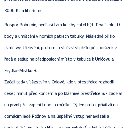
3000 Kč a litr Rumu.
Bospor Bohumín, není asi tam kde by chtěl být. První kolo, tři
body a umístění v horních patrech tabulky. Následně přišlo
tvrdé vystřízlivění, po tomto vítězství přišlo pět porážek v
řadě a sešup na předposlední místo v tabulce k Uničovu a
Frýdku-Místku B.
Začali tedy vítězstvím v Orlové, kde v přestřelce rozhodli
deset minut před koncem a po bláznivé přestřelce 8:7 zadělali
na první překvapení tohoto ročníku. Týden na to, přivítali na
domácím ledě Rožnov a na úspěšný vstup nenavázali a
podlehli 1:4. Ve třetím klání se vypravili do Českého Těšína, a v