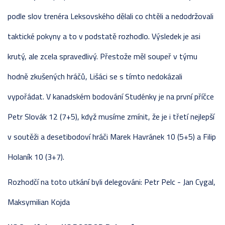
podle slov trenéra Leksovského dělali co chtěli a nedodržovali
taktické pokyny a to v podstatě rozhodlo. Výsledek je asi
krutý, ale zcela spravedlivý. Přestože měl soupeř v týmu
hodně zkušených hráčů, Lišáci se s tímto nedokázali
vypořádat. V kanadském bodování Studénky je na první příčce
Petr Slovák 12 (7+5), když musíme zmínit, že je i třetí nejlepší
v soutěži a desetibodoví hráči Marek Havránek 10 (5+5) a Filip
Holaník 10 (3+7).
Rozhodčí na toto utkání byli delegováni: Petr Pelc - Jan Cygal,
Maksymilian Kojda