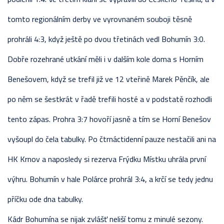
tomto regionálním derby ve vyrovnaném souboji těsně
prohráli 4:3, když ještě po dvou třetinách vedl Bohumín 3:0.
Dobře rozehrané utkání měli i v dalším kole doma s Horním
Benešovem, když se trefil již ve 12 vteřině Marek Pěnčík, ale
po něm se šestkrát v řadě trefili hosté a v podstatě rozhodli
tento zápas. Prohra 3:7 hovoří jasně a tím se Horní Benešov
vyšoupl do čela tabulky. Po čtrnáctidenní pauze nestačili ani na
HK Krnov a naposledy si rezerva Frýdku Místku uhrála první
výhru. Bohumín v hale Polárce prohrál 3:4, a krčí se tedy jednu
příčku ode dna tabulky.
Kádr Bohumína se nijak zvlášť neliší tomu z minulé sezony.