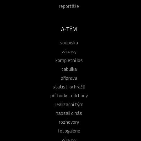
reportáže
A-TÝM
soupiska
zápasy
kompletní los
tabulka
příprava
statistiky hráčů
příchody - odchody
realizační tým
napsali o nás
rozhovory
fotogalerie
zápasy