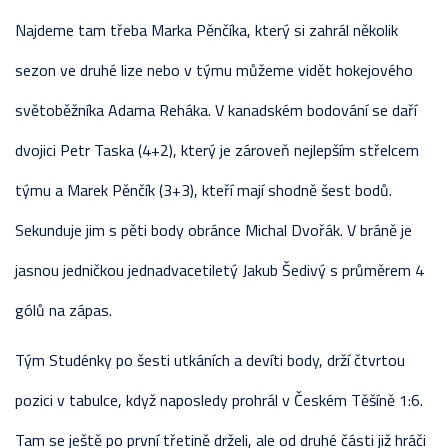
Najdeme tam třeba Marka Pěnčíka, který si zahrál několik
sezon ve druhé lize nebo v týmu můžeme vidět hokejového
světoběžníka Adama Reháka. V kanadském bodování se daří
dvojici Petr Taska (4+2), který je zároveň nejlepším střelcem
týmu a Marek Pěnčík (3+3), kteří mají shodně šest bodů.
Sekunduje jim s pěti body obránce Michal Dvořák. V bráně je
jasnou jedničkou jednadvacetiletý Jakub Šedivý s průměrem 4
gólů na zápas.
Tým Studénky po šesti utkáních a devíti body, drží čtvrtou
pozici v tabulce, když naposledy prohrál v Českém Těšíně 1:6.
Tam se ještě po první třetině drželi, ale od druhé části již hráči