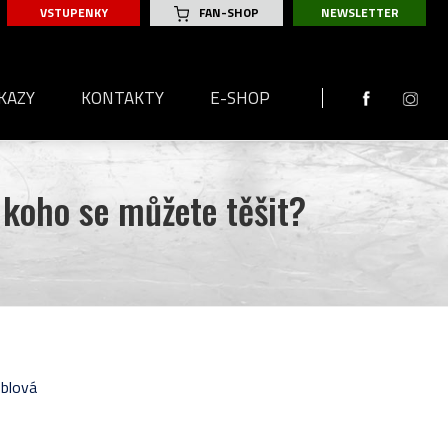
VSTUPENKY
FAN-SHOP
NEWSLETTER
KAZY
KONTAKTY
E-SHOP
 2026
 koho se můžete těšit?
2025
Y
 2025
SKA
Y
2024
SKA
Y
 2024
SKA
SKA
A
Y
SKA
blová
LKA
Y
SKA