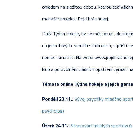
ohledem na složitou dobou, kterou teď všichni
manažer projektu Pojď hrát hokej.
Další Týden hokeje, by se měl, konat, doufejm
na jednotlivých zimních stadionech, v příští se
nemusí smutnit. Na webu www.pojdhrathokej.cz 
klub a po uvolnění vládních opatření vyrazit n
Témata online Týdne hokeje a jejich garan
Pondělí 23.11.:
Vývoj psychiky mladého sport
psycholog)
Úterý 24.11.:
Stravování mladých sportovců (