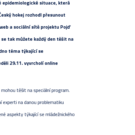
lé epidemiologické situace, která
STIKY HRÁČŮ
ETNÍ LOS
RAVA
SKA
Český hokej rozhodl přesunout
VÁNÍ ŽÁKŮ
LKA
Y
Y
eb a sociální sítě projektu Pojď
STIKY HRÁČŮ
ETNÍ LOS
LKA
u se tak můžete každý den těšit na
Y 2024-2025
KA - ZÁKLADNÍ ČÁST
ETNÍ LOS
no téma týkající se
VÁNÍ ŽÁKŮ
STIKY HRÁČŮ
ěli 29.11. vyvrcholí online
RAVA
če mohou těšit na speciální program.
í experti na danou problematiku
né aspekty týkající se mládežnického