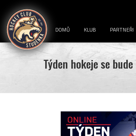
HC
Studénka
DOMŮ
KLUB
PARTNEŘI
VEDENÍ KLUBU
Týden hokeje se bude 
INFORMACE+DOKUME
HISTORIE
STADION
ČLÁNKY
REPORTÁŽE