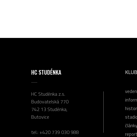
HC STUDÉNKA
KLU
veden
HC Studénka z.s.
infor
Budovatelská 770
histor
742 13 Studénka,
Butovice
stadi
článk
tel.:
+420 739 030 988
repor