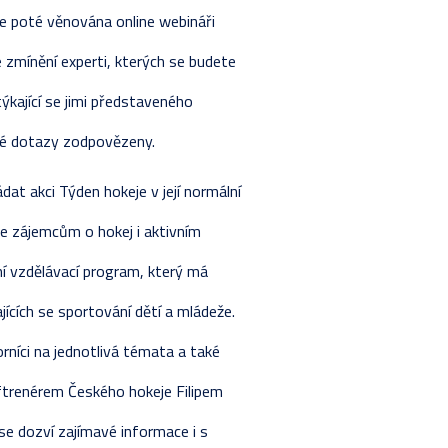
e poté věnována online webináři
e zmínění experti, kterých se budete
ýkající se jimi představeného
vé dotazy zodpovězeny.
t akci Týden hokeje v její normální
ne zájemcům o hokej i aktivním
ní vzdělávací program, který má
jících se sportování dětí a mládeže.
rníci na jednotlivá témata a také
ftrenérem Českého hokeje Filipem
se dozví zajímavé informace i s