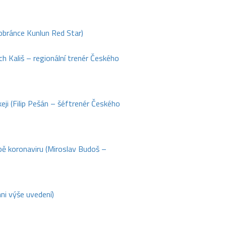
 obránce Kunlun Red Star)
h Kališ – regionální trenér Českého
i (Filip Pešán – šéftrenér Českého
bě koronaviru (Miroslav Budoš –
ni výše uvedení)