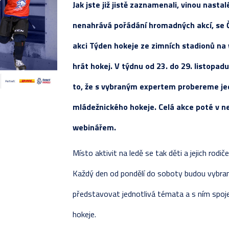
Jak jste již jistě zaznamenali, vinou nasta
REALIZAČNÍ TÝM
JUNIOŘI
STATI
KOMPL
PŘÍP
SOUPI
VLADIMÍR SVAČINA
nenahrává pořádání hromadných akcí, se 
NAPSALI O NÁS
PŘÍSPĚVKY
TESTO
TABU
ZÁPAS
ZÁPAS
akci Týden hokeje ze zimních stadionů na w
ROZHOVORY
STATI
KOMPL
TABU
hrát hokej. V týdnu od 23. do 29. listopad
FOTOGALERIE
ZÁPAS
TABUL
KOMPL
to, že s vybraným expertem probereme jed
ZÁPASY
TESTO
STATI
mládežnického hokeje. Celá akce poté v ned
PŘÍP
webinářem.
Místo aktivit na ledě se tak děti a jejich rodi
Každý den od pondělí do soboty budou vybran
představovat jednotlivá témata a s ním spoje
hokeje.