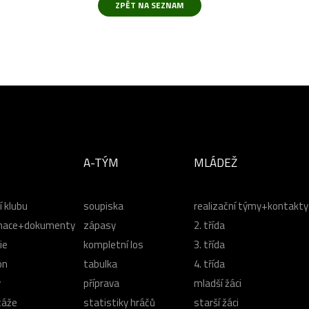
B
A-TÝM
MLÁDEŽ
í klubu
soupiska
realizační týmy+kontakty
mace+dokumenty
zápasy
2. třída
ie
kompletní los
3. třída
on
tabulka
4. třída
y
příprava
mladší žáci
táže
statistiky hráčů
starší žáci