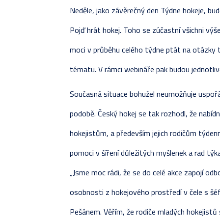
Neděle, jako závěrečný den Týdne hokeje, bud
Pojď hrát hokej. Toho se zúčastní všichni výš
moci v průběhu celého týdne ptát na otázky t
tématu. V rámci webináře pak budou jednotli
Současná situace bohužel neumožňuje uspořáda
podobě. Český hokej se tak rozhodl, že nabíd
hokejistům, a především jejich rodičům týden
pomoci v šíření důležitých myšlenek a rad týka
„Jsme moc rádi, že se do celé akce zapojí odbo
osobnosti z hokejového prostředí v čele s šé
Pešánem. Věřím, že rodiče mladých hokejistů 