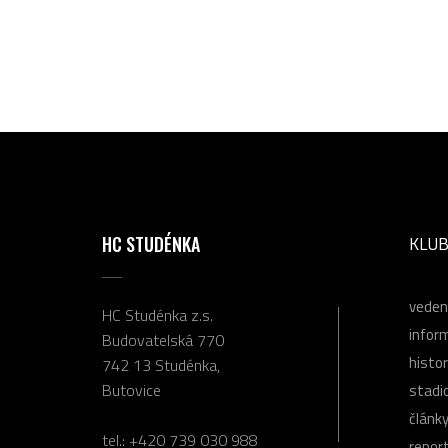
HC STUDÉNKA
KLU
veden
HC Studénka z.s.
infor
Budovatelská 770
histor
742 13 Studénka,
Butovice
stadi
článk
tel.:
+420 739 030 988
repor