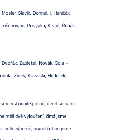
 Mosler, Slavík, Dohnal, J. Haničák,
, Tošenovjan, Rosypka, Krvač, Řehák,
a, Dvořák, Zapletal, Novák, Gola –
Tobola, Žídek, Kovalski, Hudeček,
 jsme vstoupili špatně, úvod se nám
me měli dvě vyloučení, čímž jsme
i hráli výborně, první třetinu jsme