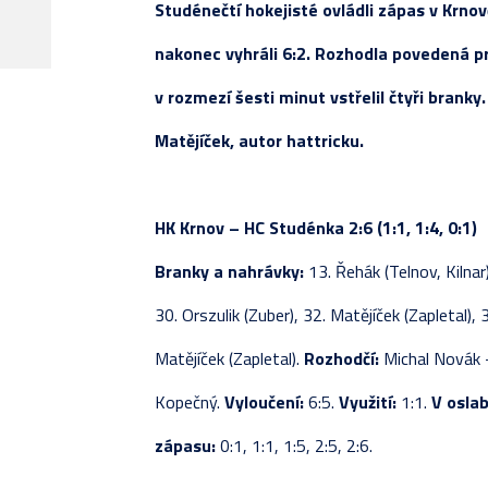
Studénečtí hokejisté ovládli zápas v Krno
REALIZAČNÍ TÝM
JUNIOŘI
STATI
KOMPL
PŘÍP
SOUPI
VLADIMÍR SVAČINA
nakonec vyhráli 6:2. Rozhodla povedená pro
NAPSALI O NÁS
PŘÍSPĚVKY
TESTO
TABU
ZÁPAS
ZÁPAS
v rozmezí šesti minut vstřelil čtyři bran
ROZHOVORY
STATI
KOMPL
TABU
Matějíček, autor hattricku.
FOTOGALERIE
ZÁPAS
TABUL
KOMPL
ZÁPASY
TESTO
STATI
HK Krnov – HC Studénka 2:6 (1:1, 1:4, 0:1)
PŘÍP
Branky a nahrávky:
13. Řehák (Telnov, Kilnar
30. Orszulik (Zuber), 32. Matějíček (Zapletal), 3
Matějíček (Zapletal).
Rozhodčí:
Michal Novák 
Kopečný.
Vyloučení:
6:5.
Využití:
1:1.
V oslab
zápasu:
0:1, 1:1, 1:5, 2:5, 2:6.