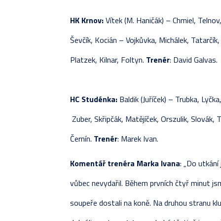
HK Krnov:
Vítek (M. Haničák) – Chmiel, Telnov,
Ševčík, Kocián – Vojkůvka, Michálek, Tatarčík
Platzek, Kilnar, Foltyn.
Trenér
: David Galvas.
HC Studénka:
Baldik (Juříček) – Trubka, Lyčk
Zuber, Skřipčák, Matějíček, Orszulik, Slovák, 
Černín.
Trenér
: Marek Ivan.
Komentář
trenéra
Marka
Ivana
: „Do utkání
vůbec nevydařil. Během prvních čtyř minut js
soupeře dostali na koně. Na druhou stranu kluc