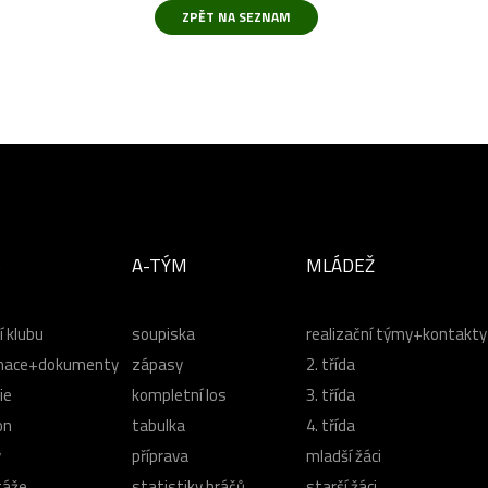
B
A-TÝM
MLÁDEŽ
í klubu
soupiska
realizační týmy+kontakty
mace+dokumenty
zápasy
2. třída
ie
kompletní los
3. třída
on
tabulka
4. třída
y
příprava
mladší žáci
táže
statistiky hráčů
starší žáci