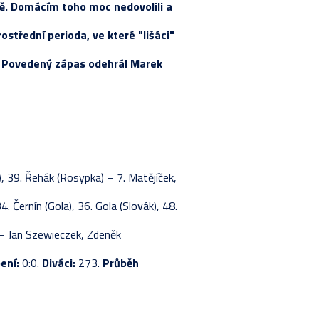
vě. Domácím toho moc nedovolili a
STIKY HRÁČŮ
ETNÍ LOS
RAVA
SKA
střední perioda, ve které "lišáci"
VÁNÍ ŽÁKŮ
LKA
Y
Y
ky. Povedený zápas odehrál Marek
STIKY HRÁČŮ
ETNÍ LOS
LKA
Y 2024-2025
KA - ZÁKLADNÍ ČÁST
ETNÍ LOS
VÁNÍ ŽÁKŮ
STIKY HRÁČŮ
RAVA
), 39. Řehák (Rosypka) – 7. Matějíček,
4. Černín (Gola), 36. Gola (Slovák), 48.
– Jan Szewieczek, Zdeněk
ení:
0:0.
Diváci:
273.
Průběh