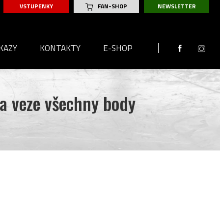
VSTUPENKY
FAN-SHOP
NEWSLETTER
KAZY
KONTAKTY
E-SHOP
 2026
a veze všechny body
2025
Y
 2025
SKA
Y
2024
SKA
Y
 2024
SKA
SKA
A
Y
SKA
LKA
Y
SKA