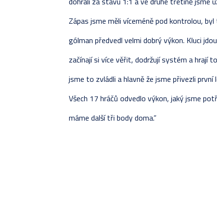
dohráli za stavu 1:1 a ve druhé třetině jsme už 
Zápas jsme měli víceméně pod kontrolou, byl 
gólman předvedl velmi dobrý výkon. Kluci jdo
začínají si více věřit, dodržují systém a hrají 
jsme to zvládli a hlavně že jsme přivezli první
Všech 17 hráčů odvedlo výkon, jaký jsme potře
máme další tři body doma.”