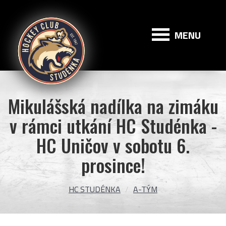
HC
Studénka
MENU
Mikulášská nadílka na zimáku
v rámci utkání HC Studénka -
HC Uničov v sobotu 6.
prosince!
HC STUDÉNKA
A-TÝM