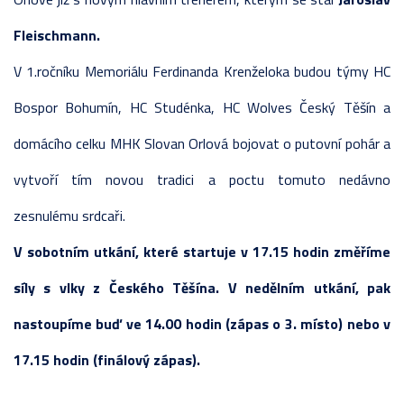
Fleischmann.
V 1.ročníku Memoriálu Ferdinanda Krenželoka budou týmy HC
Bospor Bohumín, HC Studénka, HC Wolves Český Těšín a
domácího celku MHK Slovan Orlová bojovat o putovní pohár a
vytvoří tím novou tradici a poctu tomuto nedávno
zesnulému srdcaři.
V sobotním utkání, které startuje v 17.15 hodin změříme
síly s vlky z Českého Těšína. V nedělním utkání, pak
nastoupíme buď ve 14.00 hodin (zápas o 3. místo) nebo v
17.15 hodin (finálový zápas).