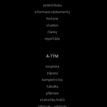
vedení klubu
informace+dokumenty
historie
stadion
články
reportáže
A-TÝM
soupiska
zápasy
kompletní los
tabulka
příprava
statistiky hráčů
příchody - odchody