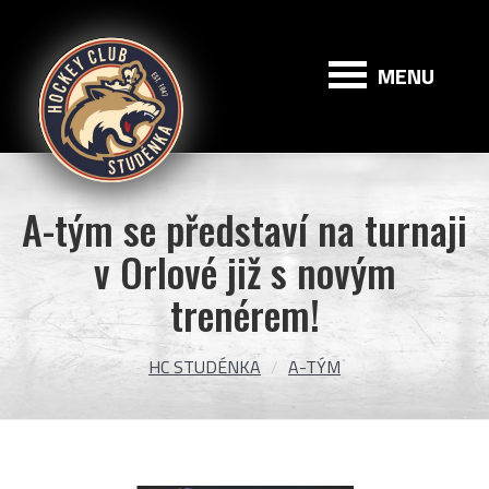
HC
Studénka
MENU
A-tým se představí na turnaji
v Orlové již s novým
trenérem!
HC STUDÉNKA
A-TÝM