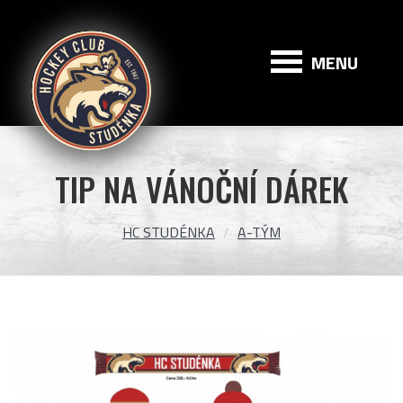
HC
Studénka
MENU
TIP NA VÁNOČNÍ DÁREK
HC STUDÉNKA
A-TÝM