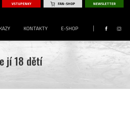
VSTUPENKY
FAN-SHOP
NEWSLETTER
KAZY
KONTAKTY
E-SHOP
 2026
 jí 18 dětí
2025
Y
 2025
SKA
Y
2024
SKA
Y
 2024
SKA
SKA
A
Y
SKA
LKA
Y
SKA