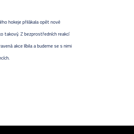
ho hokeje přilákala opět nové
ko takový. Z bezprostředních reakcí
avená akce líbila a budeme se s nimi
cích.