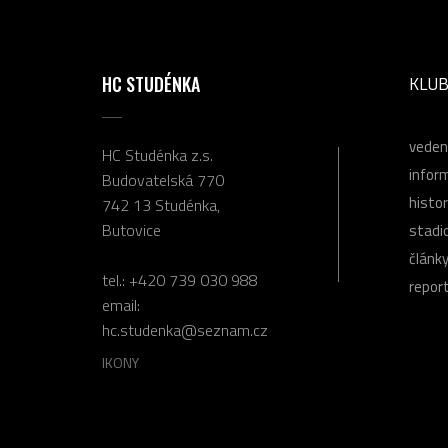
HC STUDÉNKA
KLU
veden
HC Studénka z.s.
infor
Budovatelská 770
histor
742 13 Studénka,
Butovice
stadi
článk
tel.:
+420 739 030 988
repor
email:
hc.studenka@seznam.cz
IKONY