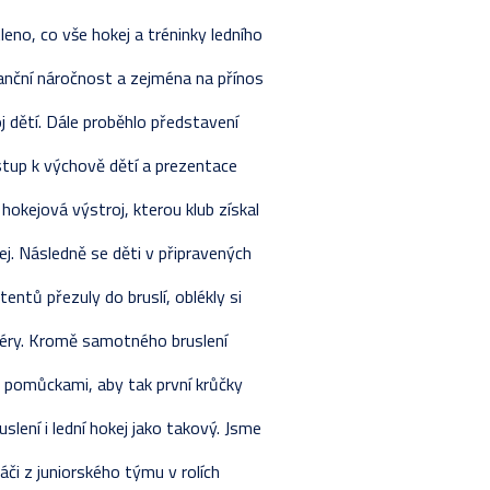
eno, co vše hokej a tréninky ledního
nanční náročnost a zejména na přínos
j dětí. Dále proběhlo představení
stup k výchově dětí a prezentace
hokejová výstroj, kterou klub získal
j. Následně se děti v připravených
entů přezuly do bruslí, oblékly si
enéry. Kromě samotného bruslení
mi pomůckami, aby tak první krůčky
ruslení i lední hokej jako takový. Jsme
áči z juniorského týmu v rolích