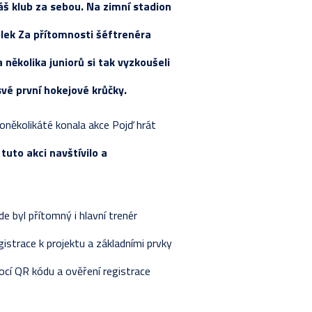
š klub za sebou. Na zimní stadion
STIKY HRÁČŮ
ETNÍ LOS
RAVA
SKA
lek Za přítomnosti šéftrenéra
VÁNÍ ŽÁKŮ
LKA
Y
Y
 několika juniorů si tak vyzkoušeli
STIKY HRÁČŮ
ETNÍ LOS
LKA
své první hokejové krůčky.
Y 2024-2025
KA - ZÁKLADNÍ ČÁST
ETNÍ LOS
oněkolikáté konala akce Pojď hrát
VÁNÍ ŽÁKŮ
STIKY HRÁČŮ
tuto akci navštívilo a
RAVA
e byl přítomný i hlavní trenér
istrace k projektu a základními prvky
mocí QR kódu a ověření registrace