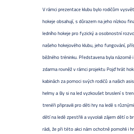
V rámci prezentace klubu bylo rodičům vysvětl
hokeje obsahují, s důrazem na jeho nízkou fi
ledního hokeje pro fyzický a osobnostní rozvo
našeho hokejového klubu, jeho fungování, pří
běžného tréninku. Představena byla názorně i 
zdarma rovněž v rámci projektu Pojď hrát hoke
kabinách za pomoci svých rodičů a našich asist
helmy a šly si na led vyzkoušet bruslení s tr
trenéři připravili pro děti hry na ledě s různý
dětí na ledě zpestřili a vyvolali zájem dětí o b
rádi, že při této akci nám ochotně pomohli i hr