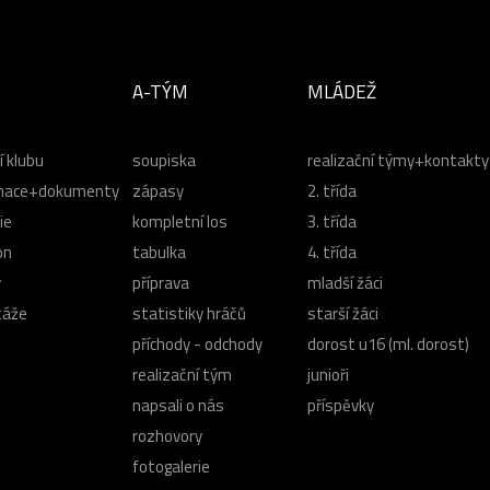
B
A-TÝM
MLÁDEŽ
í klubu
soupiska
realizační týmy+kontakty
mace+dokumenty
zápasy
2. třída
ie
kompletní los
3. třída
on
tabulka
4. třída
y
příprava
mladší žáci
táže
statistiky hráčů
starší žáci
příchody - odchody
dorost u16 (ml. dorost)
realizační tým
junioři
napsali o nás
příspěvky
rozhovory
fotogalerie