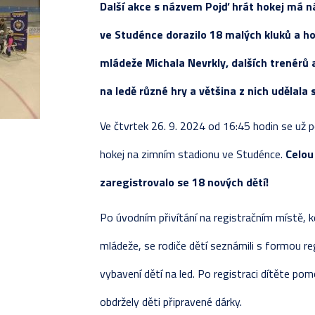
Další akce s názvem Pojď hrát hokej má ná
REALIZAČNÍ TÝM
JUNIOŘI
STATI
KOMPL
PŘÍP
SOUPI
VLADIMÍR SVAČINA
ve Studénce dorazilo 18 malých kluků a ho
NAPSALI O NÁS
PŘÍSPĚVKY
TESTO
TABU
ZÁPAS
ZÁPAS
mládeže Michala Nevrkly, dalších trenérů a
ROZHOVORY
STATI
KOMPL
TABU
na ledě různé hry a většina z nich udělala 
FOTOGALERIE
ZÁPAS
TABUL
KOMPL
Ve čtvrtek 26. 9. 2024 od 16:45 hodin se už p
ZÁPASY
TESTO
STATI
hokej na zimním stadionu ve Studénce.
Celou 
PŘÍP
zaregistrovalo se 18 nových dětí!
Po úvodním přivítání na registračním místě, kd
mládeže, se rodiče dětí seznámili s formou reg
vybavení dětí na led. Po registraci dítěte po
obdržely děti připravené dárky.