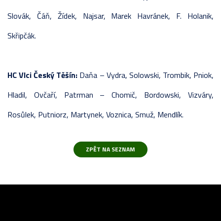
Slovák, Čáň, Žídek, Najsar, Marek Havránek, F. Holanik,
Skřipčák.
HC Vlci Český Těšín:
Daňa – Vydra, Solowski, Trombik, Pniok,
Hladil, Ovčaří, Patrman – Chomič, Bordowski, Vizváry,
Rosůlek, Putniorz, Martynek, Voznica, Smuž, Mendlík.