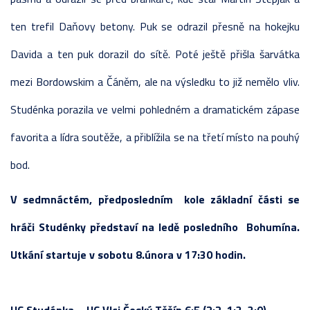
ten trefil Daňovy betony. Puk se odrazil přesně na hokejku
Davida a ten puk dorazil do sítě. Poté ještě přišla šarvátka
mezi Bordowskim a Čáněm, ale na výsledku to již nemělo vliv.
Studénka porazila ve velmi pohledném a dramatickém zápase
favorita a lídra soutěže, a přiblížila se na třetí místo na pouhý
bod.
V sedmnáctém, předposledním kole základní části se
hráči Studénky představí na ledě posledního Bohumína.
Utkání startuje v sobotu 8.února v 17:30 hodin.