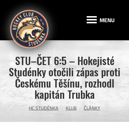
HC
Studénka
MENU
STU–ČET 6:5 – Hokejisté
Studénky otočili zápas proti
Českému Těšínu, rozhodl
kapitán Trubka
HC STUDÉNKA
KLUB
ČLÁNKY