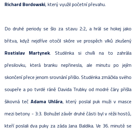
Richard Bordowski
, který využil početní převahu.
Do druhé periody se šlo za stavu 2:2, a hrál se hokej jako
břitva, když nejdříve otočil skóre ve prospěch vlků zkušený
Rostislav Martynek
. Studénka si chvíli na to zahrála
přesilovku, která branku nepřinesla, ale minutu po jejím
skončení přece jenom srovnání přišlo. Studénka zmáčkla svého
soupeře a po tvrdé ráně Davida Trubky od modré čáry přišla
šikovná teč
Adama Uhlára
, který poslal puk muži v masce
mezi betony - 3:3. Bohužel závěr druhé části byl v réžii hostů,
kteří poslali dva puky za záda Jana Baldika. Ve 36. minutě se