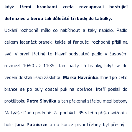
když třemi brankami zcela rozcupovali hostující
defenzivu a berou tak důležité tři body do tabulky.
Utkání rozhodně mělo co nabídnout a taky nabídlo. Padlo
celkem jedenáct branek, takže si fanoušci rozhodně přišli na
své. V první třetině to hlavní podstatné padlo v časovém
rozmezí 10:50 až 11:35. Tam padly tři branky, když se do
vedení dostali lišáci zásluhou
Marka Havránka
. Ihned po této
brance se po buly dostal puk na obránce, kteří poslali do
protiútoku
Petra Slováka
a ten překonal střelou mezi betony
Matyáše Daňu podruhé. Za pouhých 35 vteřin přišlo snížení z
hole
Jana Putniorze
a do konce první třetiny byl přesný i