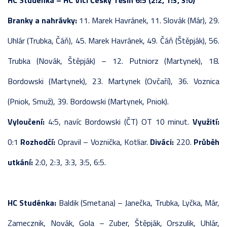
HC Studénka – HC Vlci Český Těšín 6:5 (2:2, 1:3, 3:0)
Branky a nahrávky:
11. Marek Havránek, 11. Slovák (Már), 29.
Uhlár (Trubka, Čáň), 45. Marek Havránek, 49. Čáň (Štěpják), 56.
Trubka (Novák, Štěpják) – 12. Putniorz (Martynek), 18.
Bordowski (Martynek), 23. Martynek (Ovčaří), 36. Voznica
(Pniok, Smuž), 39. Bordowski (Martynek, Pniok).
Vyloučení:
4:5, navíc Bordowski (ČT) OT 10 minut.
Využití:
0:1
Rozhodčí:
Opravil – Voznička, Kotliar.
Diváci:
220.
Průběh
utkání:
2:0, 2:3, 3:3, 3:5, 6:5.
HC Studénka:
Baldik (Smetana) – Janečka, Trubka, Lyčka, Már,
Zamecznik, Novák, Gola – Zuber, Štěpják, Orszulik, Uhlár,