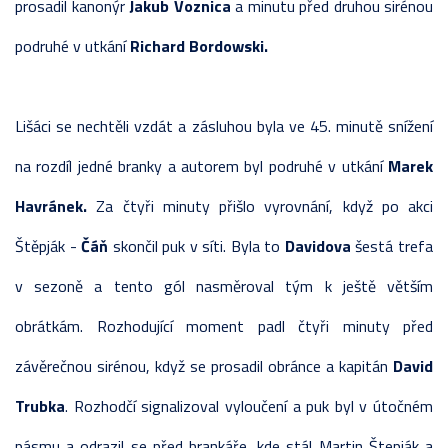
prosadil kanonýr
Jakub Voznica
a minutu před druhou sirénou
podruhé v utkání
Richard Bordowski.
Lišáci se nechtěli vzdát a zásluhou byla ve 45. minutě snížení
na rozdíl jedné branky a autorem byl podruhé v utkání
Marek
Havránek.
Za čtyři minuty přišlo vyrovnání, když po akci
Štěpják -
Čáň
skončil puk v síti. Byla to
Davidova
šestá trefa
v sezoně a tento gól nasměroval tým k ještě větším
obrátkám. Rozhodující moment padl čtyři minuty před
závěrečnou sirénou, když se prosadil obránce a kapitán
David
Trubka
. Rozhodčí signalizoval vyloučení a puk byl v útočném
pásmu a odrazil se před brankáře, kde stál Martin Štepják a