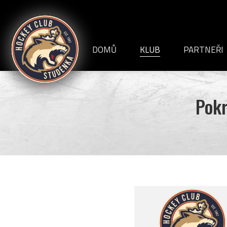
HC
Studénka
DOMŮ
KLUB
PARTNEŘI
VEDENÍ KLUBU
INFORMACE+DOKUME
Pokr
HISTORIE
STADION
ČLÁNKY
REPORTÁŽE