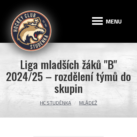
HC
Studénka
MENU
Liga mladších žáků "B"
2024/25 – rozdělení týmů do
skupin
HC STUDÉNKA
MLÁDEŽ