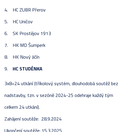
4. HC ZUBR Přerov
5. HC Uničov
6. SK Prostějov 1913
7. HK MD Šumperk
8. HK Nový Jičín
9.
HC STUDÉNKA
3x8=24 utkání (tříkolový systém, dlouhodobá soutěž bez
nadstavby, tzn. v sezóně 2024-25 odehraje každý tým
celkem 24 utkání).
Zahájení soutěže: 28.9.2024
Ukončení soutěže: 15.3.2025