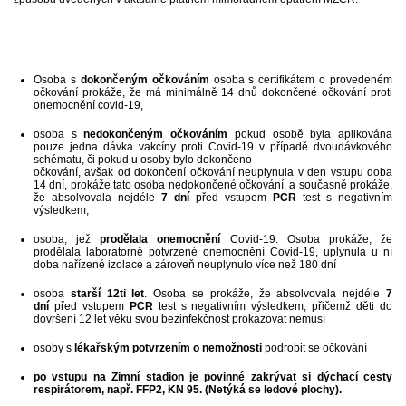
Osoba s
dokončeným očkováním
osoba s certifikátem o provedeném
očkování prokáže, že má minimálně 14 dnů dokončené očkování proti
onemocnění covid-19,
osoba s
nedokončeným očkováním
pokud osobě byla aplikována
pouze jedna dávka vakcíny proti Covid-19 v případě dvoudávkového
schématu, či pokud u osoby bylo dokončeno
očkování, avšak od dokončení očkování neuplynula v den vstupu doba
14 dní, prokáže tato osoba nedokončené očkování, a současně prokáže,
že absolvovala nejdéle
7 dní
před vstupem
PCR
test s negativním
výsledkem,
osoba, jež
prodělala onemocnění
Covid-19. Osoba prokáže, že
prodělala laboratorně potvrzené onemocnění Covid-19, uplynula u ní
doba nařízené izolace a zároveň neuplynulo více než 180 dní
osoba
starší 12ti let
. Osoba se prokáže, že absolvovala nejdéle
7
dní
před vstupem
PCR
test s negativním výsledkem, přičemž děti do
dovršení 12 let věku svou bezinfekčnost prokazovat nemusí
osoby s
lékařským potvrzením o nemožnosti
podrobit se očkování
po vstupu na Zimní stadion je povinné zakrývat si dýchací cesty
respirátorem, např. FFP2, KN 95. (Netýká se ledové plochy).