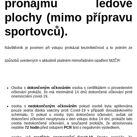
pronájmu ledové
plochy (mimo přípravu
sportovců).
Návštěvník je povinen při vstupu prokázat bezinfekčnost a to jedním ze
způsobů uvedených v aktuálně platném mimořádném opatření MZČR:
Osoba s
dokončeným očkováním
osoba s certifikátem o provedeném
očkování prokáže, že má minimálně 14 dnů dokončené očkování proti
onemocnění covid-19,
osoba s
nedokončeným očkováním
pokud osobě byla aplikována
pouze jedna dávka vakcíny proti Covid-19 v případě dvoudávkového
schématu, či pokud u osoby bylo dokončeno očkování, avšak od
dokončení očkování neuplynula v den vstupu doba 14 dní, prokáže tato
osoba nedokončené očkování, a současně prokáže, že absolvovala
nejdéle
72 hodin
před vstupem
PCR
test s negativním výsledkem,