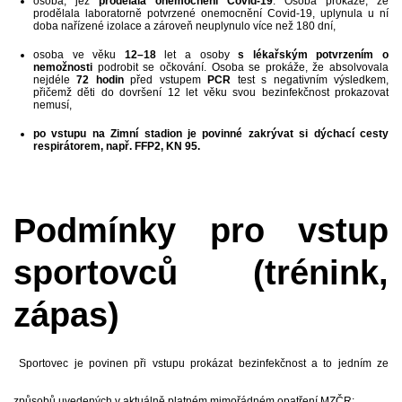
osoba, jež
prodělala onemocnění Covid-19
. Osoba prokáže, že
prodělala laboratorně potvrzené onemocnění Covid-19, uplynula u ní
doba nařízené izolace a zároveň neuplynulo více než 180 dní,
osoba ve věku
12–18
let a osoby
s lékařským potvrzením o
nemožnosti
podrobit se očkování. Osoba se prokáže, že absolvovala
nejdéle
72 hodin
před vstupem
PCR
test s negativním výsledkem,
přičemž děti do dovršení 12 let věku svou bezinfekčnost prokazovat
nemusí,
po vstupu na Zimní stadion je povinné zakrývat si dýchací cesty
respirátorem, např. FFP2, KN 95.
Podmínky pro vstup
sportovců (trénink,
zápas)
Sportovec je povinen při vstupu prokázat bezinfekčnost a to jedním ze
způsobů uvedených v aktuálně platném mimořádném opatření MZČR: