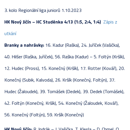
3. kolo Regionální liga juniorů 1.10.2023
HK Nový Jičín –
HC Studénka 4:13 (1:5, 2:4, 1:4)
Zápis z
utkání
Branky a nahrávky:
16. Kadur (Raška), 24. Juříček (Vašička),
40. Hilšer (Raška, Juříček), 56. Raška (Kadur) – 5. Foltýn (Kršík),
12. Hudec (Pross), 15. Konečný (Kršík), 17. Rotter (Kovář), 20.
Konečný (Subik, Kalvoda), 26. Kršík (Konečný, Foltýn), 37.
Hudec (Žaloudek), 39. Tomášek (Dedek), 39. Dedek (Tomášek),
42. Foltýn (Konečný, Kršík), 54. Konečný (Žaloudek, Kovář),
56. Konečný (Foltýn), 59. Kršík (Konečný)
HK Nový Jičín:
R. Indrák – J. Vašička, T. Klesla – D. Chmel, O.