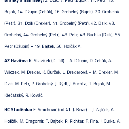
Branky a nahrávky:
2. Dzik, 7. Petr (Bujok), 11. Petr, 13.
Bujok, 14. Džupin (Cebák), 16. Grobelný (Bujok), 20. Grobelný
(Petr), 31. Dzik (Drexler), 41. Grobelný (Petr), 42. Dzik, 43.
Grobelný, 44. Grobelný (Petr), 48. Petr, 48. Buchta (Dzik), 55.
Petr (Džupin) – 19. Bajtek, 50. Holčák A.
AZ Havířov:
K. Stavíček (D. Till) – A. Džupin, D. Cebák, A.
Wliczek, M. Drexler, K. Ďurček, L. Drexlerová – M. Drexler, M.
Dzik, M. Petr, P. Grobelný, J. Rýdl, J. Buchta, T. Bujok, M.
Klečatský, R. Kováč.
HC Studénka:
E. Smichovič (od 41. J. Binar) – J. Zajíček, A.
Holčák, M. Dragomir, T. Bajtek, R. Richter, F. Firla, J. Gurka, A.