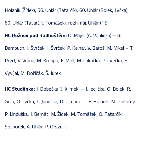
Holanik (Žídek), 56. Uhlár (Tatarčík), 60. Uhlár (Bolek, Lyčka),
60. Uhlár (Tatarčík, Tomášek), rozh. náj. Uhlár (TS)
HC Rožnov pod Radhoštěm:
O. Majer (A. Vohlídka) – R.
Bambuch, J. Švrček, J. Švrček, P. Kelnar, V. Baroš, M. Mikel – T.
Prycl, V. Vrána, M. Kroupa, F. Moll, M. Lukačka, P. Cvečka, F.
Vyvíjal, M. Dořičák, Š. Jurek
HC Studénka:
J. Dobečka (J. Klimek) – J. Jedlička, O. Bolek, R.
Gola, O. Lyčka, L. Janečka, D. Timura — F. Holanik, M. Pokorný,
P. Linduška, J. Bernát, M. Žídek, M. Tomášek, O. Tatarčík, J.
Sochorek, A. Uhlár, P. Orszulik.