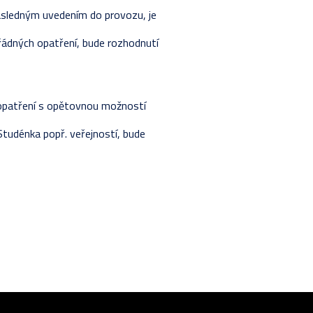
ásledným uvedením do provozu, je
ořádných opatření, bude rozhodnutí
opatření s opětovnou možností
tudénka popř. veřejností, bude