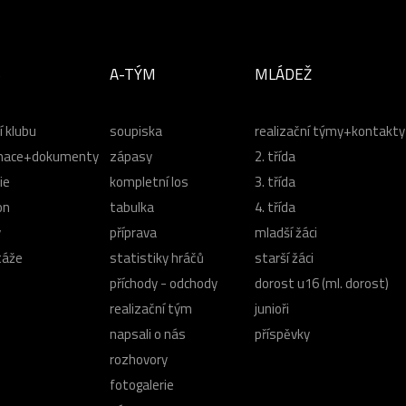
B
A-TÝM
MLÁDEŽ
í klubu
soupiska
realizační týmy+kontakty
mace+dokumenty
zápasy
2. třída
ie
kompletní los
3. třída
on
tabulka
4. třída
y
příprava
mladší žáci
táže
statistiky hráčů
starší žáci
příchody - odchody
dorost u16 (ml. dorost)
realizační tým
junioři
napsali o nás
příspěvky
rozhovory
fotogalerie