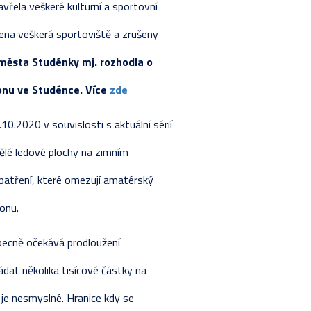
vřela veškeré kulturní a sportovní
STIKY HRÁČŮ
ETNÍ LOS
RAVA
SKA
řena veškerá sportoviště a zrušeny
VÁNÍ ŽÁKŮ
LKA
Y
Y
města Studénky mj. rozhodla o
STIKY HRÁČŮ
ETNÍ LOS
LKA
onu ve Studénce.
Více
zde
Y 2024-2025
KA - ZÁKLADNÍ ČÁST
ETNÍ LOS
0.2020 v souvislosti s aktuální sérií
VÁNÍ ŽÁKŮ
STIKY HRÁČŮ
lé ledové plochy na zimním
RAVA
patření, které omezují amatérský
onu.
ecně očekává prodloužení
ádat několika tisícové částky na
 je nesmyslné. Hranice kdy se