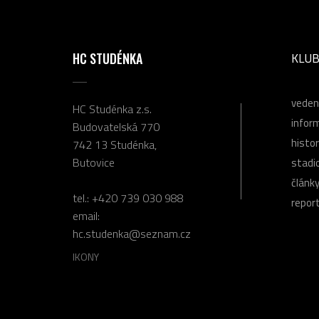
HC STUDÉNKA
KLU
veden
HC Studénka z.s.
infor
Budovatelská 770
histor
742 13 Studénka,
Butovice
stadi
článk
tel.:
+420 739 030 988
repor
email:
hc.studenka@seznam.cz
IKONY