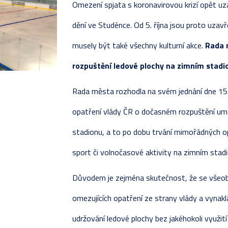
Omezení spjata s koronavirovou krizí opět uza
REALIZAČNÍ TÝM
JUNIOŘI
STATI
KOMPL
PŘÍP
SOUPI
VLADIMÍR SVAČINA
dění ve Studénce. Od 5. října jsou proto uzav
NAPSALI O NÁS
PŘÍSPĚVKY
TESTO
TABU
ZÁPAS
ZÁPAS
musely být také všechny kulturní akce.
Rada 
ROZHOVORY
STATI
KOMPL
TABU
rozpuštění ledové plochy na zimním stadi
FOTOGALERIE
ZÁPAS
TABUL
KOMPL
Rada města rozhodla na svém jednání dne 15.1
ZÁPASY
TESTO
STATI
opatření vlády ČR o dočasném rozpuštění umě
PŘÍP
stadionu, a to po dobu trvání mimořádných o
sport či volnočasové aktivity na zimním stadi
Důvodem je zejména skutečnost, že se všeob
omezujících opatření ze strany vlády a vynakl
udržování ledové plochy bez jakéhokoli využití