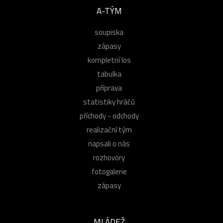
A-TÝM
soupiska
zápasy
kompletní los
tabulka
příprava
statistiky hráčů
příchody - odchody
realizační tým
napsali o nás
rozhovory
fotogalerie
zápasy
MLÁDEŽ