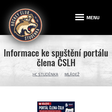
HC
Studénka
MENU
Informace ke spuštění portálu
člena ČSLH
HC STUDÉNKA
MLÁDEŽ