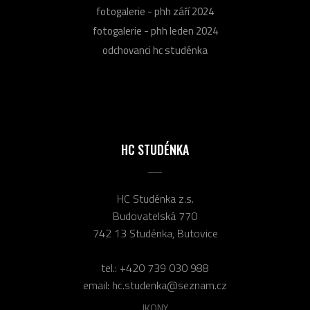
fotogalerie - phh září 2024
fotogalerie - phh leden 2024
odchovanci hc studénka
HC STUDÉNKA
HC Studénka z.s.
Budovatelská 770
742 13 Studénka, Butovice
tel.:
+420 739 030 988
email:
hc.studenka@seznam.cz
IKONY