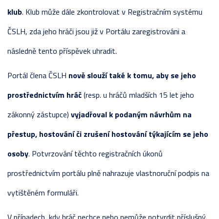
klub
. Klub může dále zkontrolovat v Registračním systému
ČSLH, zda jeho hráči jsou již v Portálu zaregistrováni a
následně tento příspěvek uhradit.
Portál člena ČSLH
nově slouží také k tomu, aby se jeho
prostřednictvím hráč
(resp. u hráčů mladších 15 let jeho
zákonný zástupce)
vyjadřoval k podaným návrhům na
přestup, hostování či zrušení hostování týkajícím se jeho
osoby
. Potvrzování těchto registračních úkonů
prostřednictvím portálu plně nahrazuje vlastnoruční podpis na
vytištěném formuláři.
V případech, kdy hráč nechce nebo nemůže potvrdit příslušný