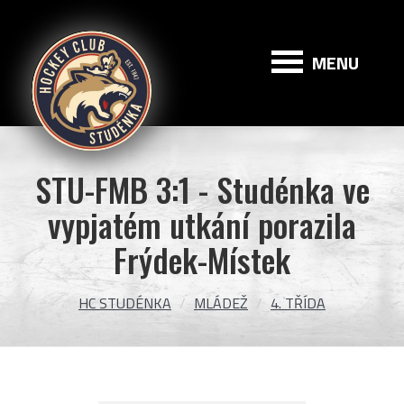
HC
Studénka
MENU
STU-FMB 3:1 - Studénka ve
vypjatém utkání porazila
Frýdek-Místek
HC STUDÉNKA
MLÁDEŽ
4. TŘÍDA