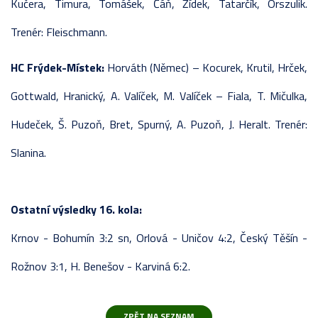
Kučera, Timura, Tomášek, Čáň, Žídek, Tatarčík, Orszulik.
Trenér: Fleischmann.
HC Frýdek-Místek:
Horváth (Němec) – Kocurek, Krutil, Hrček,
Gottwald, Hranický, A. Valíček, M. Valíček – Fiala, T. Mičulka,
Hudeček, Š. Puzoň, Bret, Spurný, A. Puzoň, J. Heralt. Trenér:
Slanina.
Ostatní výsledky 16. kola:
Krnov - Bohumín 3:2 sn, Orlová - Uničov 4:2, Český Těšín -
Rožnov 3:1, H. Benešov - Karviná 6:2.