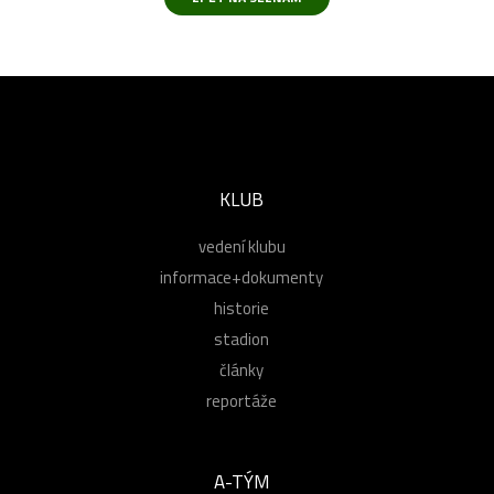
KLUB
vedení klubu
informace+dokumenty
historie
stadion
články
reportáže
A-TÝM