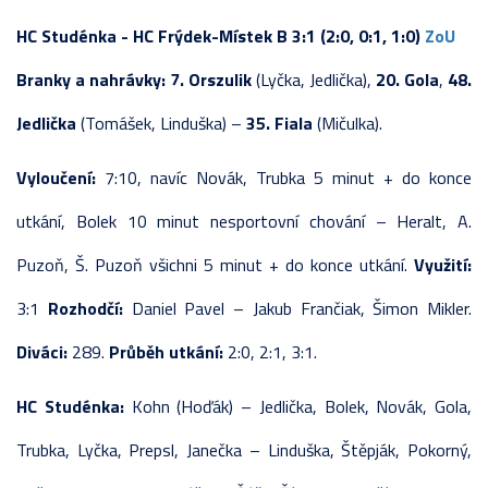
HC Studénka - HC Frýdek-Místek B 3:1 (2:0, 0:1, 1:0)
ZoU
Branky a nahrávky:
7. Orszulik
(Lyčka, Jedlička),
20. Gola
,
48.
Jedlička
(Tomášek, Linduška) –
35. Fiala
(Mičulka).
Vyloučení:
7:10, navíc Novák, Trubka 5 minut + do konce
utkání, Bolek 10 minut nesportovní chování – Heralt, A.
Puzoň, Š. Puzoň všichni 5 minut + do konce utkání.
Využití:
3:1
Rozhodčí:
Daniel Pavel – Jakub Frančiak, Šimon Mikler.
Diváci:
289.
Průběh utkání:
2:0, 2:1, 3:1.
HC Studénka:
Kohn (Hoďák) – Jedlička, Bolek, Novák, Gola,
Trubka, Lyčka, Prepsl, Janečka – Linduška, Štěpják, Pokorný,