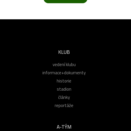
KLUB
vedení klubu
informace+dokumenty
historie
stadion
články
reportáže
A-TÝM