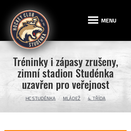
HC
Studénka
MENU
Tréninky i zápasy zrušeny,
zimní stadion Studénka
uzavřen pro veřejnost
HC STUDÉNKA
MLÁDEŽ
4. TŘÍDA