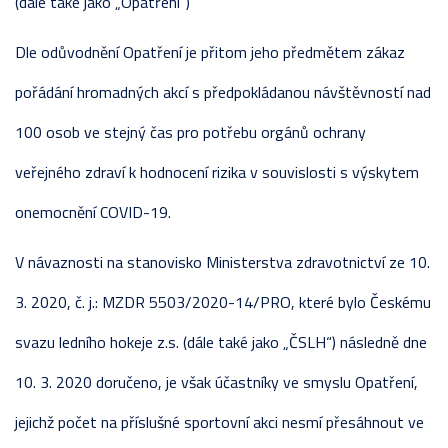
(dále také jako „Opatření“)
Dle odůvodnění Opatření je přitom jeho předmětem zákaz
pořádání hromadných akcí s předpokládanou návštěvností nad
100 osob ve stejný čas pro potřebu orgánů ochrany
veřejného zdraví k hodnocení rizika v souvislosti s výskytem
onemocnění COVID-19.
V návaznosti na stanovisko Ministerstva zdravotnictví ze 10.
3. 2020, č. j.: MZDR 5503/2020-14/PRO, které bylo Českému
svazu ledního hokeje z.s. (dále také jako „ČSLH“) následně dne
10. 3. 2020 doručeno, je však účastníky ve smyslu Opatření,
jejichž počet na příslušné sportovní akci nesmí přesáhnout ve