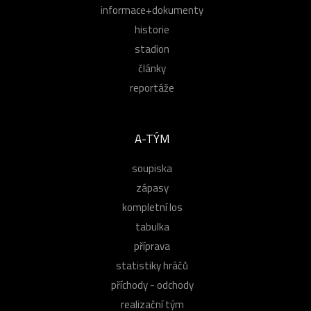
informace+dokumenty
historie
stadion
články
reportáže
A-TÝM
soupiska
zápasy
kompletní los
tabulka
příprava
statistiky hráčů
příchody - odchody
realizační tým