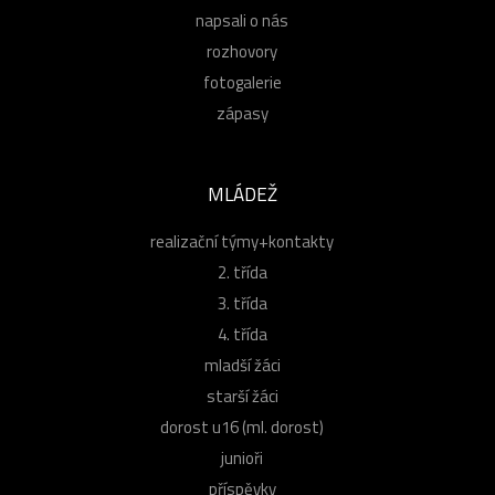
napsali o nás
rozhovory
fotogalerie
zápasy
MLÁDEŽ
realizační týmy+kontakty
2. třída
3. třída
4. třída
mladší žáci
starší žáci
dorost u16 (ml. dorost)
junioři
příspěvky