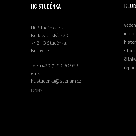
HC STUDÉNKA
KLU
veden
HC Studénka z.s.
infor
Budovatelská 770
histor
742 13 Studénka,
Butovice
stadi
článk
tel.:
+420 739 030 988
repor
email:
hc.studenka@seznam.cz
IKONY