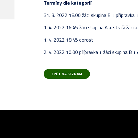
Termíny dle kategorií
REALIZAČNÍ TÝM
JUNIOŘI
STATI
KOMPL
PŘÍP
SOUPI
VLADIMÍR SVAČINA
31. 3. 2022 18:00 žáci skupina B + přípravka 
NAPSALI O NÁS
PŘÍSPĚVKY
TESTO
TABU
ZÁPAS
ZÁPAS
1. 4. 2022 16:45 žáci skupina A + straší žáci 
ROZHOVORY
STATI
KOMPL
TABU
1. 4. 2022 18:45 dorost
FOTOGALERIE
ZÁPAS
TABUL
KOMPL
2. 4. 2022 10:00 přípravka + žáci skupina B +
ZÁPASY
TESTO
STATI
PŘÍP