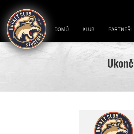
HC
Studénka
DOMŮ
KLUB
PARTNEŘI
VEDENÍ KLUBU
INFORMACE+DOKUME
Ukonče
HISTORIE
STADION
ČLÁNKY
REPORTÁŽE