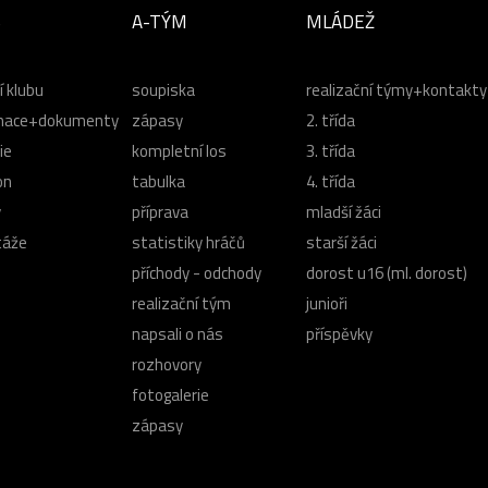
B
A-TÝM
MLÁDEŽ
í klubu
soupiska
realizační týmy+kontakty
mace+dokumenty
zápasy
2. třída
ie
kompletní los
3. třída
on
tabulka
4. třída
y
příprava
mladší žáci
táže
statistiky hráčů
starší žáci
příchody - odchody
dorost u16 (ml. dorost)
realizační tým
junioři
napsali o nás
příspěvky
rozhovory
fotogalerie
zápasy