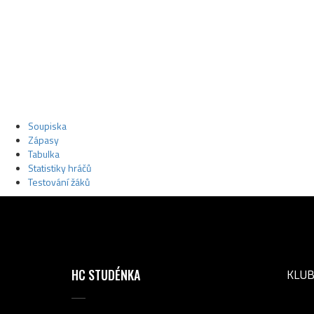
Soupiska
Zápasy
Tabulka
Statistiky hráčů
Testování žáků
HC STUDÉNKA
KLU