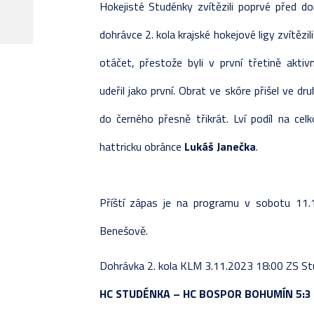
Hokejisté Studénky zvítězili poprvé před d
REALIZAČNÍ TÝM
JUNIOŘI
STATI
KOMPL
PŘÍP
SOUPI
VLADIMÍR SVAČINA
dohrávce 2. kola krajské hokejové ligy zvítěz
NAPSALI O NÁS
PŘÍSPĚVKY
TESTO
TABU
ZÁPAS
ZÁPAS
otáčet, přestože byli v první třetině akti
ROZHOVORY
STATI
KOMPL
TABU
udeřil jako první. Obrat ve skóre přišel ve dr
FOTOGALERIE
ZÁPAS
TABUL
KOMPL
do černého přesně třikrát. Lví podíl na ce
ZÁPASY
TESTO
STATI
hattricku obránce
Lukáš Janečka
.
PŘÍP
Příští zápas je na programu v sobotu 11
Benešově.
Dohrávka 2. kola KLM 3.11.2023 18:00 ZS S
HC STUDÉNKA – HC BOSPOR BOHUMÍN 5:3