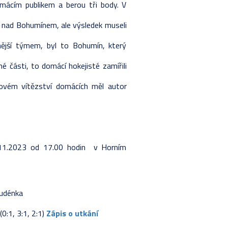
omácím publikem a berou tři body. V
STIKY HRÁČŮ
ETNÍ LOS
RAVA
SKA
ili nad Bohumínem, ale výsledek museli
VÁNÍ ŽÁKŮ
LKA
Y
Y
vnější týmem, byl to Bohumín, který
STIKY HRÁČŮ
ETNÍ LOS
LKA
uhé části, to domácí hokejisté zamířili
Y 2024-2025
KA - ZÁKLADNÍ ČÁST
ETNÍ LOS
lkovém vítězství domácích měl autor
VÁNÍ ŽÁKŮ
STIKY HRÁČŮ
RAVA
.11.2023 od 17.00 hodin v Horním
tudénka
(0:1, 3:1, 2:1)
Zápis o utkání