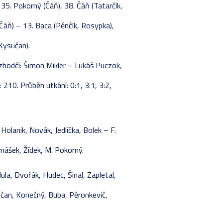
 35. Pokorný (Čáň), 38. Čáň (Tatarčík,
 Čáň) – 13. Baca (Pěnčík, Rosypka),
Kysučan).
ozhodčí: Šimon Mikler – Lukáš Puczok,
210. Průběh utkání: 0:1, 3:1, 3:2,
Holanik, Novák, Jedlička, Bolek – F.
omášek, Žídek, M. Pokorný.
, Dvořák, Hudec, Šinal, Zapletal,
učan, Konečný, Buba, Pěronkevič,