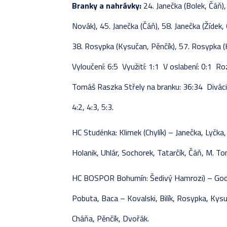
Branky a nahrávky:
24. Janečka (Bolek, Čáň),
Novák), 45. Janečka (Čáň), 58. Janečka (Žídek,
38. Rosypka (Kysučan, Pěnčík), 57. Rosypka (
Vyloučení: 6:5 Využití: 1:1 V oslabení: 0:1 R
Tomáš Raszka Střely na branku: 36:34 Diváci: 
4:2, 4:3, 5:3.
HC Studénka: Klimek (Chylík) – Janečka, Lyčka, 
Holanik, Uhlár, Sochorek, Tatarčík, Čáň, M. T
HC BOSPOR Bohumín: Šedivý Hamrozi) – Godula
Pobuta, Baca – Kovalski, Bilík, Rosypka, Kys
Cháňa, Pěnčík, Dvořák.