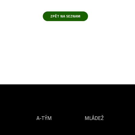
B
A-TÝM
MLÁDEŽ