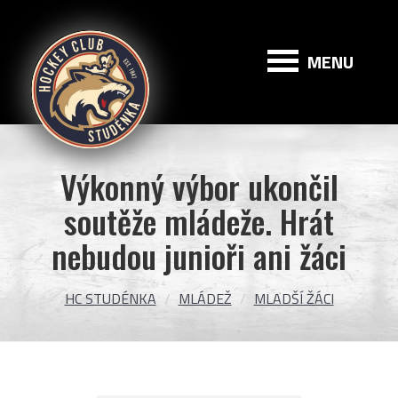
HC
Studénka
MENU
Výkonný výbor ukončil
soutěže mládeže. Hrát
nebudou junioři ani žáci
HC STUDÉNKA
MLÁDEŽ
MLADŠÍ ŽÁCI