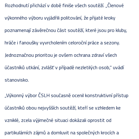
Rozhodnutí přichází v době finiše všech soutěží. „Členové
výkonného výboru vyjádřili politování, že přijaté kroky
poznamenají závěrečnou část soutěží, které jsou pro kluby,
hráče i fanoušky vyvrcholením celoroční práce a sezony.
Jednoznačnou prioritou je ovšem ochrana zdraví všech
účastníků utkání, zvlášť v případě nezletilých osob," uvádí
stanovisko.
„Výkonný výbor ČSLH současně ocenil konstruktivní přístup
účastníků obou nejvyšších soutěží, kteří se vzhledem ke
vzniklé, zcela výjimečné situaci dokázali oprostit od
partikulárních zájmů a domluvit na společných krocích a