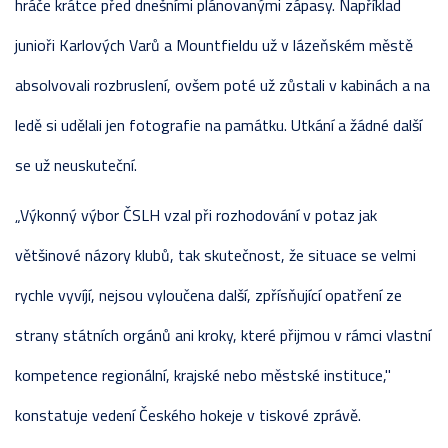
hráče krátce před dnešními plánovanými zápasy. Například
junioři Karlových Varů a Mountfieldu už v lázeňském městě
absolvovali rozbruslení, ovšem poté už zůstali v kabinách a na
ledě si udělali jen fotografie na památku. Utkání a žádné další
se už neuskuteční.
„Výkonný výbor ČSLH vzal při rozhodování v potaz jak
většinové názory klubů, tak skutečnost, že situace se velmi
rychle vyvíjí, nejsou vyloučena další, zpřísňující opatření ze
strany státních orgánů ani kroky, které přijmou v rámci vlastní
kompetence regionální, krajské nebo městské instituce,"
konstatuje vedení Českého hokeje v tiskové zprávě.