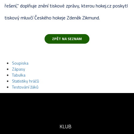
řešení," doplňuje znění tiskové zprávy, kterou hokej.cz poskytl
tiskový mluvčí Českého hokeje Zdeněk Zikmund.
Soupiska
Zápasy
Tabulka
Statistiky hráčů
Testování žáků
KLUB