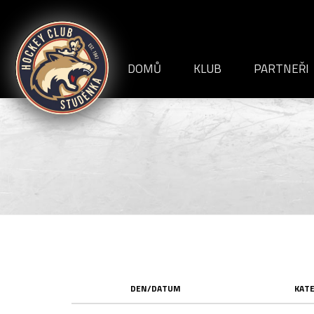
HC
Studénka
DOMŮ
KLUB
PARTNEŘI
VEDENÍ KLUBU
INFORMACE+DOKUME
HISTORIE
STADION
ČLÁNKY
REPORTÁŽE
DEN/DATUM
KATE