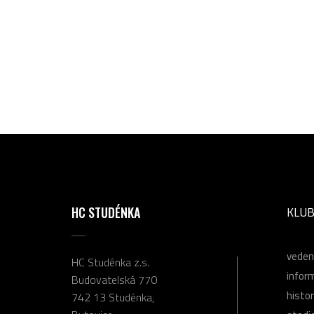
HC STUDÉNKA
KLU
veden
HC Studénka z.s.
infor
Budovatelská 770
histor
742 13 Studénka,