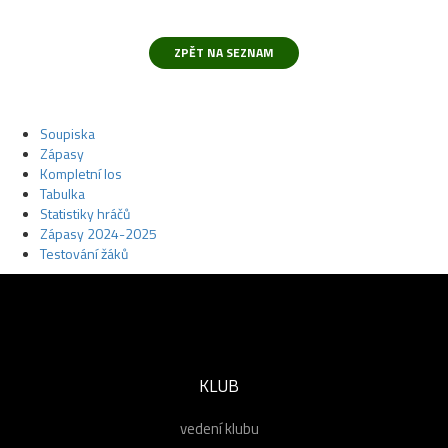
Soupiska
Zápasy
Kompletní los
Tabulka
Statistiky hráčů
Zápasy 2024-2025
Testování žáků
KLUB
vedení klubu