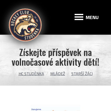
HC
Studénka
MENU
Získejte příspěvek na
volnočasové aktivity dětí!
HC STUDÉNKA
MLÁDEŽ
STARŠÍ ŽÁCI