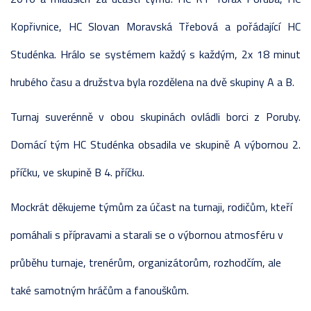
Kopřivnice, HC Slovan Moravská Třebová a pořádající HC
Studénka. Hrálo se systémem každý s každým, 2x 18 minut
hrubého času a družstva byla rozdělena na dvě skupiny A a B.
Turnaj suverénně v obou skupinách ovládli borci z Poruby.
Domácí tým HC Studénka obsadila ve skupině A výbornou 2.
příčku, ve skupině B 4. příčku.
Mockrát děkujeme týmům za účast na turnaji, rodičům, kteří
pomáhali s přípravami a starali se o výbornou atmosféru v
průběhu turnaje, trenérům, organizátorům, rozhodčím, ale
také samotným hráčům a fanouškům.