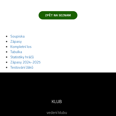
Soupiska
Zápasy
Kompletní los
Tabulka
Statistiky hráčů
Zápasy 2024-2025
Testování žáků
KLUB
vedení klubu