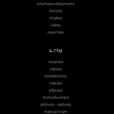
informace+dokumenty
historie
stadion
články
reportáže
A-TÝM
soupiska
zápasy
kompletní los
tabulka
příprava
statistiky hráčů
příchody - odchody
realizační tým