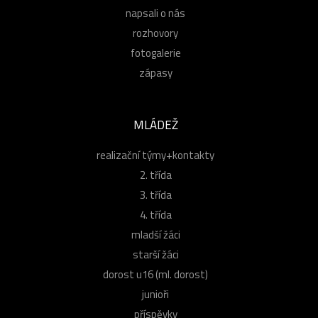
napsali o nás
rozhovory
fotogalerie
zápasy
MLÁDEŽ
realizační týmy+kontakty
2. třída
3. třída
4. třída
mladší žáci
starší žáci
dorost u16 (ml. dorost)
junioři
příspěvky