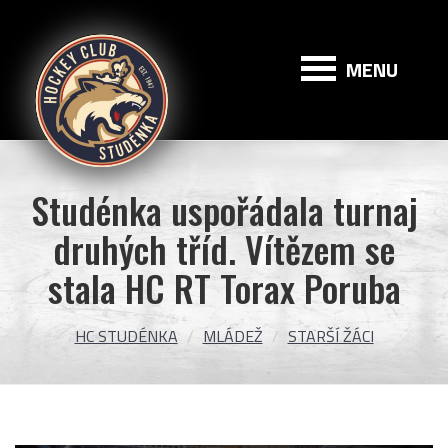
HC
Studénka
MENU
Studénka uspořádala turnaj
druhých tříd. Vítězem se
stala HC RT Torax Poruba
HC STUDÉNKA
MLÁDEŽ
STARŠÍ ŽÁCI