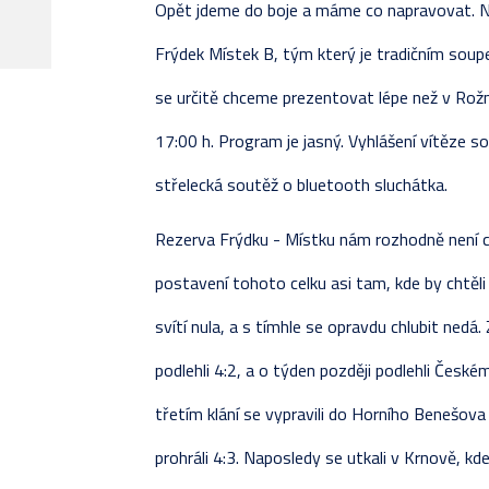
Opět jdeme do boje a máme co napravovat. N
REALIZAČNÍ TÝM
JUNIOŘI
STATI
KOMPL
PŘÍP
SOUPI
VLADIMÍR SVAČINA
Frýdek Místek B, tým který je tradičním sou
NAPSALI O NÁS
PŘÍSPĚVKY
TESTO
TABU
ZÁPAS
ZÁPAS
se určitě chceme prezentovat lépe než v Rož
ROZHOVORY
STATI
KOMPL
TABU
17:00 h. Program je jasný. Vyhlášení vítěze 
FOTOGALERIE
ZÁPAS
TABUL
KOMPL
střelecká soutěž o bluetooth sluchátka.
ZÁPASY
TESTO
STATI
Rezerva Frýdku - Místku nám rozhodně není ciz
PŘÍP
postavení tohoto celku asi tam, kde by chtěl
svítí nula, a s tímhle se opravdu chlubit nedá
podlehli 4:2, a o týden později podlehli České
třetím klání se vypravili do Horního Benešov
prohráli 4:3. Naposledy se utkali v Krnově, kde 