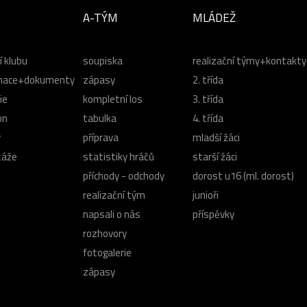
B
A-TÝM
MLÁDEŽ
í klubu
soupiska
realizační týmy+kontakty
mace+dokumenty
zápasy
2. třída
ie
kompletní los
3. třída
on
tabulka
4. třída
y
příprava
mladší žáci
táže
statistiky hráčů
starší žáci
příchody - odchody
dorost u16 (ml. dorost)
realizační tým
junioři
napsali o nás
příspěvky
rozhovory
fotogalerie
zápasy