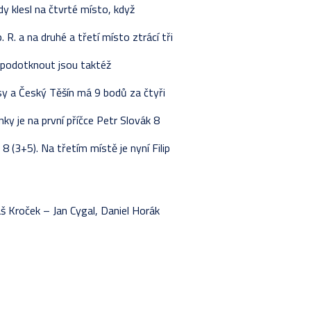
y klesl na čtvrté místo, když
R. a na druhé a třetí místo ztrácí tři
 podotknout jsou taktéž
sy a Český Těšín má 9 bodů za čtyři
y je na první příčce Petr Slovák 8
 (3+5). Na třetím místě je nyní Filip
š Kroček – Jan Cygal, Daniel Horák