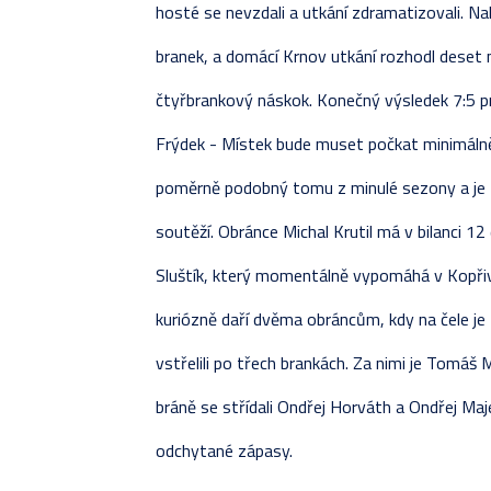
hosté se nevzdali a utkání zdramatizovali. N
branek, a domácí Krnov utkání rozhodl deset 
čtyřbrankový náskok. Konečný výsledek 7:5 pro
Frýdek - Místek bude muset počkat minimálně 
poměrně podobný tomu z minulé sezony a je 
soutěží. Obránce Michal Krutil má v bilanci 12
Sluštík, který momentálně vypomáhá v Kopřiv
kuriózně daří dvěma obráncům, kdy na čele je M
vstřelili po třech brankách. Za nimi je Tomáš
bráně se střídali Ondřej Horváth a Ondřej Maj
odchytané zápasy.