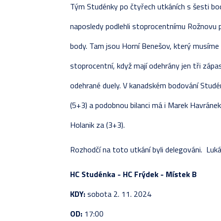
Tým Studénky po čtyřech utkáních s šesti bod
naposledy podlehli stoprocentnímu Rožnovu p. 
body. Tam jsou Horní Benešov, který musíme
stoprocentní, když mají odehrány jen tři zápa
odehrané duely. V kanadském bodování Studénk
(5+3) a podobnou bilanci má i Marek Havránek 8
Holanik za (3+3).
Rozhodčí na toto utkání byli delegováni. Luká
HC Studénka - HC Frýdek - Místek B
KDY:
sobota 2. 11. 2024
OD:
17:00