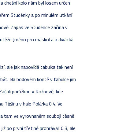
a dnešní kolo nám byl losem určen
STIKY HRÁČŮ
ETNÍ LOS
RAVA
SKA
peřem Studénky a po minulém utkání
VÁNÍ ŽÁKŮ
LKA
Y
Y
nově. Zápas ve Studénce začíná v
STIKY HRÁČŮ
ETNÍ LOS
LKA
soutěže Jméno pro maskota a divácká
Y 2024-2025
KA - ZÁKLADNÍ ČÁST
ETNÍ LOS
VÁNÍ ŽÁKŮ
STIKY HRÁČŮ
í, ale jak napovídá tabulka tak není
RAVA
i být. Na bodovém kontě v tabulce jim
. Začali porážkou v Rožnově, kde
mu Těšínu v hale Polárka 0:4. Ve
a a tam ve vyrovnaném souboji těsně
již po první třetině prohrávali 0:3, ale