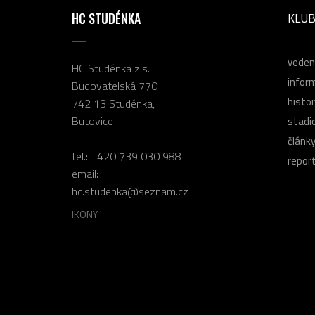
HC STUDÉNKA
KLU
veden
HC Studénka z.s.
infor
Budovatelská 770
histor
742 13 Studénka,
Butovice
stadi
článk
tel.:
+420 739 030 988
repor
email:
hc.studenka@seznam.cz
IKONY