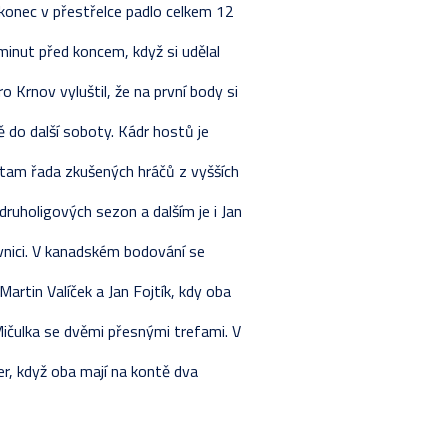
akonec v přestřelce padlo celkem 12
minut před koncem, když si udělal
 Krnov vyluštil, že na první body si
do další soboty. Kádr hostů je
tam řada zkušených hráčů z vyšších
 druholigových sezon a dalším je i Jan
nici. V kanadském bodování se
artin Valíček a Jan Fojtík, kdy oba
 Mičulka se dvěmi přesnými trefami. V
er, když oba mají na kontě dva