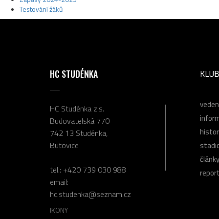
Testování žáků
HC STUDÉNKA
KLU
veden
HC Studénka z.s.
infor
Budovatelská 770
histor
742 13 Studénka,
Butovice
stadi
článk
tel.:
+420 739 030 988
repor
email:
hc.studenka@seznam.cz
IKONY