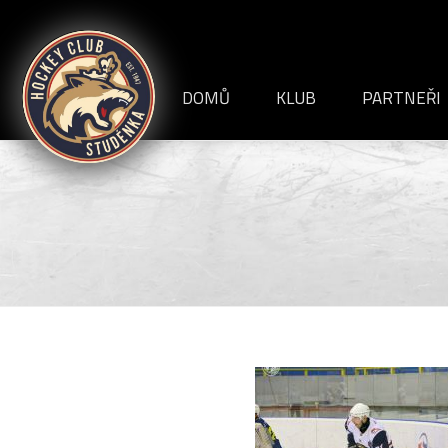
HC
Studénka
DOMŮ
KLUB
PARTNEŘI
VEDENÍ KLUBU
INFORMACE+DOKUME
HISTORIE
STADION
ČLÁNKY
REPORTÁŽE