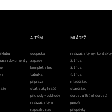
B
A-TÝM
MLÁDEŽ
í klubu
soupiska
realizační týmy+kontakty
mace+dokumenty
zápasy
2. třída
ie
kompletní los
3. třída
on
tabulka
4. třída
y
příprava
mladší žáci
táže
statistiky hráčů
starší žáci
příchody - odchody
dorost u16 (ml. dorost)
realizační tým
junioři
napsali o nás
příspěvky