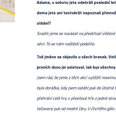
Adame, v sobotu jste odehráli poslední let
REALIZAČNÍ TÝM
JUNIOŘI
STATI
KOMPL
PŘÍP
SOUPI
VLADIMÍR SVAČINA
doma jste ani tentokrát nepoznali přemožit
NAPSALI O NÁS
PŘÍSPĚVKY
TESTO
TABU
ZÁPAS
ZÁPAS
utkání?
ROZHOVORY
STATI
KOMPL
TABU
Snažili jsme se navázat na předchozí vítězné 
FOTOGALERIE
ZÁPAS
TABUL
KOMPL
sérii. To se nám naštěstí podařilo.
ZÁPASY
TESTO
STATI
Tvé jméno se objevilo u všech branek. Vstřel
PŘÍP
prvních dvou jsi asistoval. Jak bys všec
Jsem rád, že jsme z těch akcí vytěžili maximu
byla dorážka, kdy jsem zatáhl puk do útočné t
přehrání celé hry v přesilové hře z jedné stra
tečovaný puk od modré čáry. U čtvrtého gólu 