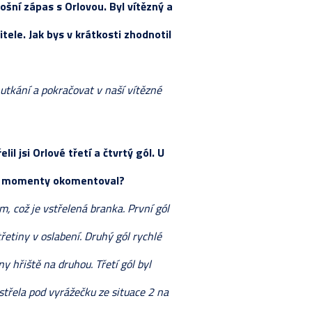
ošní zápas s Orlovou. Byl vítězný a
STIKY HRÁČŮ
ETNÍ LOS
RAVA
SKA
ele. Jak bys v krátkosti zhodnotil
VÁNÍ ŽÁKŮ
LKA
Y
Y
STIKY HRÁČŮ
ETNÍ LOS
LKA
utkání a pokračovat v naší vítězné
Y 2024-2025
KA - ZÁKLADNÍ ČÁST
ETNÍ LOS
VÁNÍ ŽÁKŮ
STIKY HRÁČŮ
il jsi Orlové třetí a čtvrtý gól. U
RAVA
hny momenty okomentoval?
m, což je vstřelená branka. První gól
řetiny v oslabení. Druhý gól rychlé
ny hřiště na druhou. Třetí gól byl
střela pod vyrážečku ze situace 2 na