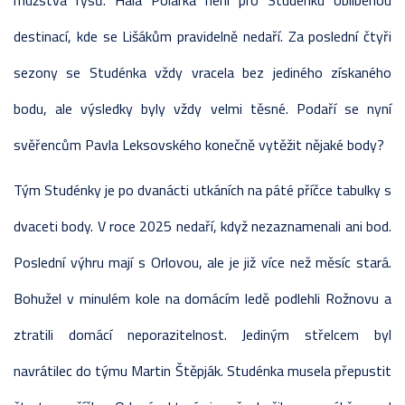
mužstva rysů. Hala Polárka není pro Studénku oblíbenou
destinací, kde se Lišákům pravidelně nedaří. Za poslední čtyři
sezony se Studénka vždy vracela bez jediného získaného
bodu, ale výsledky byly vždy velmi těsné. Podaří se nyní
svěřencům Pavla Leksovského konečně vytěžit nějaké body?
Tým Studénky je po dvanácti utkáních na páté příčce tabulky s
dvaceti body. V roce 2025 nedaří, když nezaznamenali ani bod.
Poslední výhru mají s Orlovou, ale je již více než měsíc stará.
Bohužel v minulém kole na domácím ledě podlehli Rožnovu a
ztratili domácí neporazitelnost. Jediným střelcem byl
navrátilec do týmu Martin Štěpják. Studénka musela přepustit