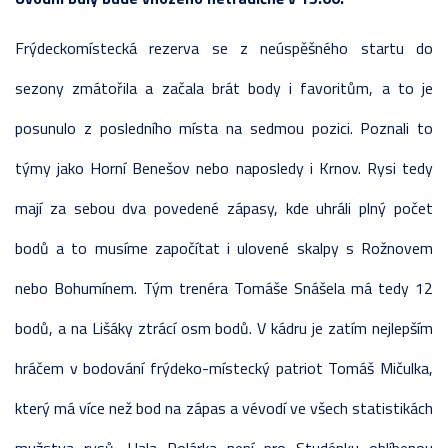
Frýdeckomístecká rezerva se z neúspěšného startu do
sezony zmátořila a začala brát body i favoritům, a to je
posunulo z posledního místa na sedmou pozici. Poznali to
týmy jako Horní Benešov nebo naposledy i Krnov. Rysi tedy
mají za sebou dva povedené zápasy, kde uhráli plný počet
bodů a to musíme započítat i ulovené skalpy s Rožnovem
nebo Bohumínem. Tým trenéra Tomáše Snášela má tedy 12
bodů, a na Lišáky ztrácí osm bodů. V kádru je zatím nejlepším
hráčem v bodování frýdeko-místecký patriot Tomáš Mičulka,
který má více než bod na zápas a vévodí ve všech statistikách