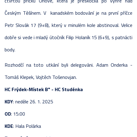
čtvrtou příčku Orlové, která je přeskočila po výhře nad
Českým Těšínem. V kanadském bodování je na první příčce
Petr Slovák 17 (9+8), který v minulém kole abstinoval. Velice
dobře si vede i mladý útočník Filip Holaník 15 (6+9), s patnácti
body.
Rozhodčí na toto utkání byli delegováni. Adam Onderka -
Tomáš Klepek, Vojtěch Tošenovjan.
HC Frýdek-Místek B" - HC Studénka
KDY
: neděle 26. 1. 2025
OD
: 15:00
KDE
: Hala Polárka