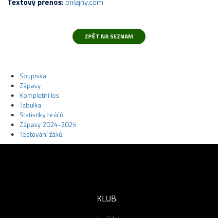
Textový přenos
:
onlajny.com
Soupiska
Zápasy
Kompletní los
Tabulka
Statistiky hráčů
Zápasy 2024-2025
Testování žáků
KLUB