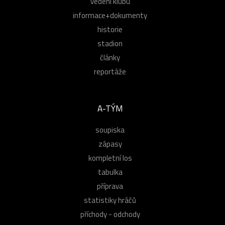
vedení klubu
informace+dokumenty
historie
stadion
články
reportáže
A-TÝM
soupiska
zápasy
kompletní los
tabulka
příprava
statistiky hráčů
příchody - odchody