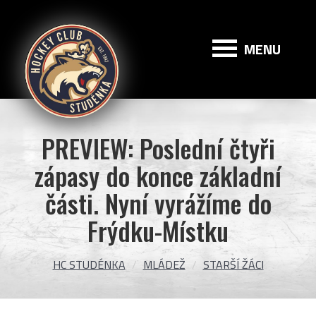
HC
Studénka
MENU
PREVIEW: Poslední čtyři
zápasy do konce základní
části. Nyní vyrážíme do
Frýdku-Místku
HC STUDÉNKA
MLÁDEŽ
STARŠÍ ŽÁCI