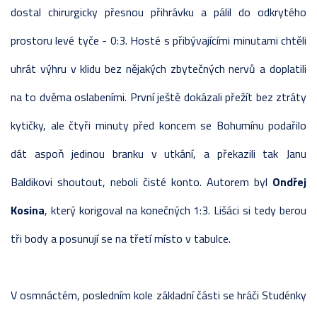
dostal chirurgicky přesnou přihrávku a pálil do odkrytého
prostoru levé tyče - 0:3. Hosté s přibývajícími minutami chtěli
uhrát výhru v klidu bez nějakých zbytečných nervů a doplatili
na to dvěma oslabeními. První ještě dokázali přežít bez ztráty
kytičky, ale čtyři minuty před koncem se Bohumínu podařilo
dát aspoň jedinou branku v utkání, a překazili tak Janu
Baldikovi shoutout, neboli čisté konto. Autorem byl
Ondřej
Kosina
, který korigoval na konečných 1:3. Lišáci si tedy berou
tři body a posunují se na třetí místo v tabulce.
V osmnáctém, posledním kole základní části se hráči Studénky