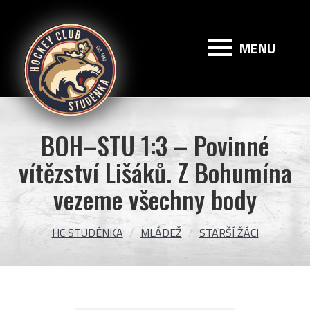
HC
Studénka
MENU
BOH–STU 1:3 – Povinné
vítězství Lišáků. Z Bohumína
vezeme všechny body
HC STUDÉNKA
MLÁDEŽ
STARŠÍ ŽÁCI