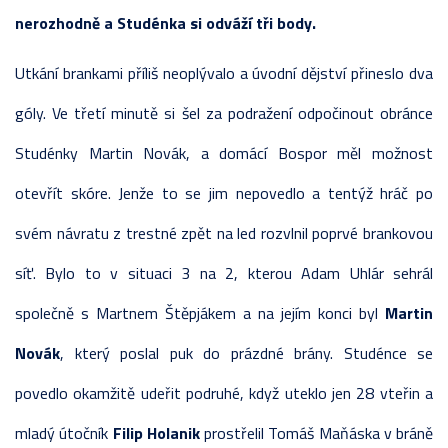
nerozhodně a Studénka si odváží tři body.
Utkání brankami příliš neoplývalo a úvodní dějství přineslo dva
góly. Ve třetí minutě si šel za podražení odpočinout obránce
Studénky Martin Novák, a domácí Bospor měl možnost
otevřít skóre. Jenže to se jim nepovedlo a tentýž hráč po
svém návratu z trestné zpět na led rozvlnil poprvé brankovou
síť. Bylo to v situaci 3 na 2, kterou Adam Uhlár sehrál
společně s Martnem Štěpjákem a na jejím konci byl
Martin
Novák
, který poslal puk do prázdné brány. Studénce se
povedlo okamžitě udeřit podruhé, když uteklo jen 28 vteřin a
mladý útočník
Filip Holanik
prostřelil Tomáš Maňáska v bráně