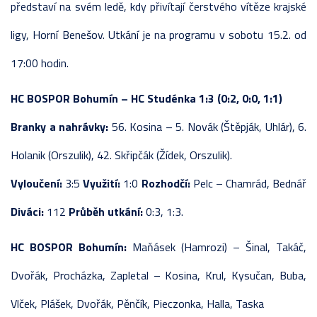
představí na svém ledě, kdy přivítají čerstvého vítěze krajské
ligy, Horní Benešov. Utkání je na programu v sobotu 15.2. od
17:00 hodin.
HC BOSPOR Bohumín – HC Studénka 1:3 (0:2, 0:0, 1:1)
Branky a nahrávky:
56. Kosina – 5. Novák (Štěpják, Uhlár), 6.
Holanik (Orszulik), 42. Skřipčák (Žídek, Orszulik).
Vyloučení:
3:5
Využití:
1:0
Rozhodčí:
Pelc – Chamrád, Bednář
Diváci:
112
Průběh utkání:
0:3, 1:3.
HC BOSPOR Bohumín:
Maňásek (Hamrozi) – Šinal, Takáč,
Dvořák, Procházka, Zapletal – Kosina, Krul, Kysučan, Buba,
Vlček, Plášek, Dvořák, Pěnčík, Pieczonka, Halla, Taska