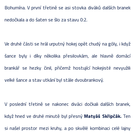
Bohumína. V první třetině se asi stovka diváků dalších branek
nedočkala a do šaten se šlo za stavu 0:2.
Ve druhé části se hrál urputný hokej opět chudý na góly, i když
šance byly i díky několika přesilovkám, ale hlavně domácí
brankář se hezky činil, přičemž hostující hokejisté nevyužili
velké šance a stav utkání byl stále dvoubrankový.
V poslední třetině se nakonec diváci dočkali dalších branek,
když hned ve druhé minutě byl přesný
Matyáš Skřipčák.
Ten
si našel prostor mezi kruhy, a po skvělé kombinaci celé lajny