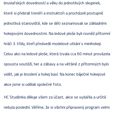
bruslařských dovedností a věku do jednotlivých skupinek,
které si přebrali trenéři a instruktoři a procházeli postupně
jednotlivá stanoviště, kde se děti seznamovali se základními
hokejovými dovednostmi. Na ledové ploše byli rovněž přítomní
hráči 3. třídy, kteří předvedli modelové utkání v minihokeji.
Celou akci na ledové ploše, která trvala cca 60 minut provázela
spousta soutěží, her a zábavy a na většině z přítomných bylo
vidět, jak je bruslení a hokej baví. Na konec báječné hokejové
akce jsme si udělali společné foto.
HC Studénka děkuje všem za účast, akce se vydařila a určitě
nebyla poslední. Věříme, že si všichni připravený program velmi