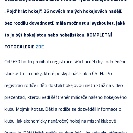
„Pojď hrát hokej“. 26 nových malých hokejových nadějí,
bez rozdílu dovedností, měla možnost si vyzkoušet, jaké
to je být hokejistou nebo hokejistkou. KOMPLETNÍ
FOTOGALERIE
ZDE
Od 9:30 hodin probíhala registrace. Všichni děti byli odměněni
sladkostmi a dárky, které poskytl náš klub a ČSLH. Po
registraci rodiče i děti dostali hokejovou instruktáž na video
prezentaci, kterou vedl šéftrenér mládeže našeho hokejového
klubu Mojmír Kotas. Děti a rodiče se dozvěděli informace o
klubu, jak ekonomicky nenáročný hokej na místní klubové
úrovni je. Děti i jejich rodiče se dozvěděli, že tréninky přípravky