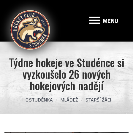
HC
Studénka
MENU
Týdne hokeje ve Studénce si
vyzkoušelo 26 nových
hokejových nadějí
HC STUDÉNKA
MLÁDEŽ
STARŠÍ ŽÁCI