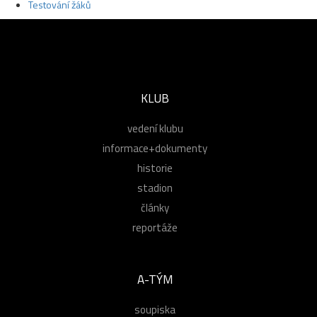
Testování žáků
KLUB
vedení klubu
informace+dokumenty
historie
stadion
články
reportáže
A-TÝM
soupiska