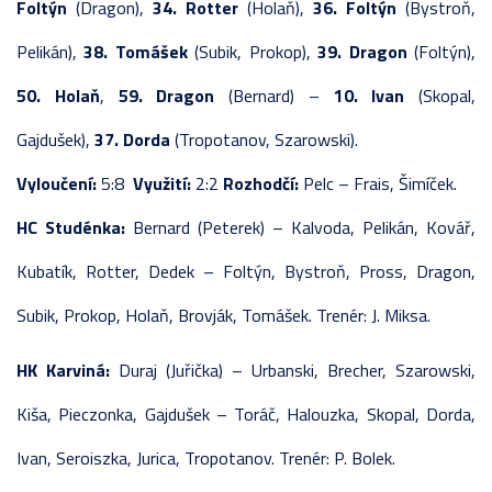
Foltýn
(Dragon),
34. Rotter
(Holaň),
36. Foltýn
(Bystroň,
Pelikán),
38. Tomášek
(Subik, Prokop),
39. Dragon
(Foltýn),
50. Holaň
,
59. Dragon
(Bernard) –
10. Ivan
(Skopal,
Gajdušek),
37. Dorda
(Tropotanov, Szarowski).
Vyloučení:
5:8
Využití:
2:2
Rozhodčí:
Pelc – Frais, Šimíček.
HC Studénka:
Bernard (Peterek) – Kalvoda, Pelikán, Kovář,
Kubatík, Rotter, Dedek – Foltýn, Bystroň, Pross, Dragon,
Subik, Prokop, Holaň, Brovják, Tomášek. Trenér: J. Miksa.
HK Karviná:
Duraj (Juřička) – Urbanski, Brecher, Szarowski,
Kiša, Pieczonka, Gajdušek – Toráč, Halouzka, Skopal, Dorda,
Ivan, Seroiszka, Jurica, Tropotanov. Trenér: P. Bolek.