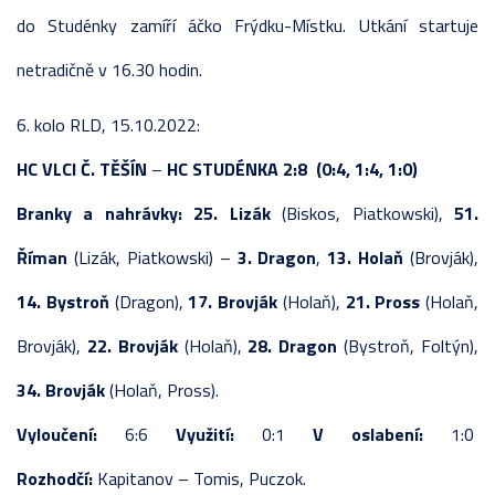
do Studénky zamíří áčko Frýdku-Místku. Utkání startuje
netradičně v 16.30 hodin.
6. kolo RLD, 15.10.2022:
HC VLCI Č. TĚŠÍN
–
HC STUDÉNKA 2:8 (0:4, 1:4, 1:0)
Branky a nahrávky:
25. Lizák
(Biskos, Piatkowski),
51.
Říman
(Lizák, Piatkowski) –
3. Dragon
,
13. Holaň
(Brovják),
14. Bystroň
(Dragon),
17. Brovják
(Holaň),
21. Pross
(Holaň,
Brovják),
22. Brovják
(Holaň),
28. Dragon
(Bystroň, Foltýn),
34. Brovják
(Holaň, Pross).
Vyloučení:
6:6
Využití:
0:1
V oslabení:
1:0
Rozhodčí:
Kapitanov – Tomis, Puczok.