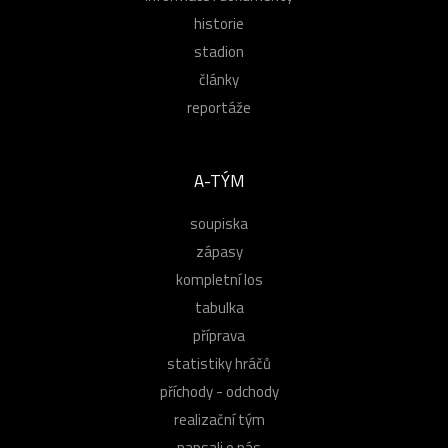
historie
stadion
články
reportáže
A-TÝM
soupiska
zápasy
kompletní los
tabulka
příprava
statistiky hráčů
příchody - odchody
realizační tým
napsali o nás