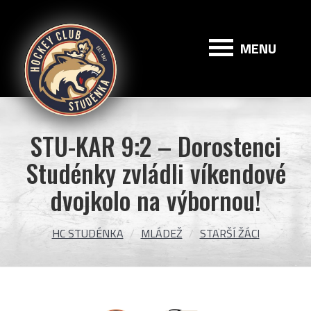
HC
Studénka
MENU
STU-KAR 9:2 – Dorostenci
Studénky zvládli víkendové
dvojkolo na výbornou!
HC STUDÉNKA
MLÁDEŽ
STARŠÍ ŽÁCI