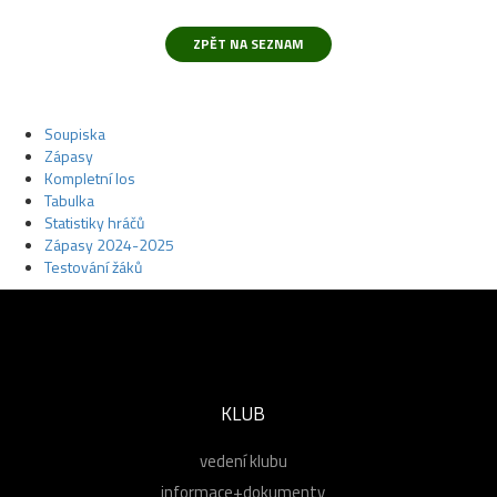
Soupiska
Zápasy
Kompletní los
Tabulka
Statistiky hráčů
Zápasy 2024-2025
Testování žáků
KLUB
vedení klubu
informace+dokumenty