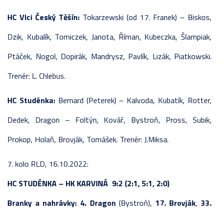
HC Vlci Český Těšín:
Tokarzewski (od 17. Franek) – Biskos,
Dzik, Kubalík, Tomiczek, Janota, Říman, Kubeczka, Šlampiak,
Ptáček, Nogol, Dopirák, Mandrysz, Pavlík, Lizák, Piatkowski.
Trenér: L. Chlebus.
HC Studénka:
Bernard (Peterek) – Kalvoda, Kubatík, Rotter,
Dedek, Dragon – Foltýn, Kovář, Bystroň, Pross, Subik,
Prokop, Holaň, Brovják, Tomášek. Trenér: J.Miksa.
7. kolo RLD, 16.10.2022:
HC STUDÉNKA – HK KARVINÁ 9:2 (2:1, 5:1, 2:0)
Branky a nahrávky:
4. Dragon
(Bystroň),
17. Brovják
,
33.