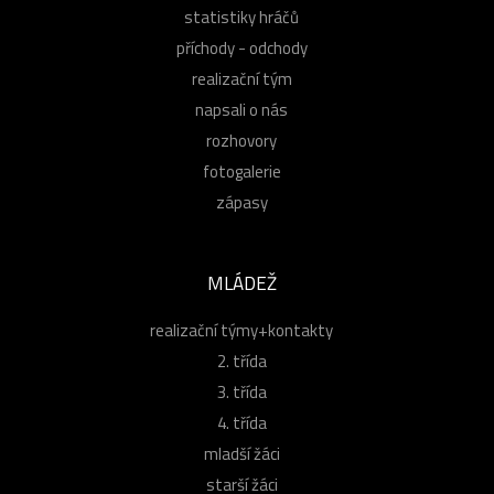
statistiky hráčů
příchody - odchody
realizační tým
napsali o nás
rozhovory
fotogalerie
zápasy
MLÁDEŽ
realizační týmy+kontakty
2. třída
3. třída
4. třída
mladší žáci
starší žáci