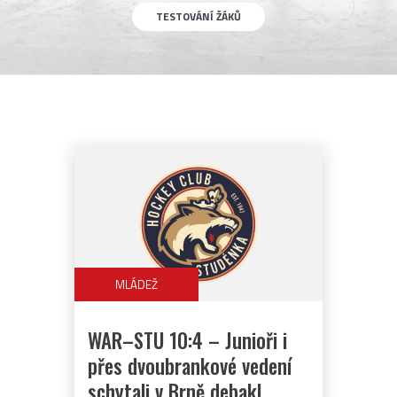
TESTOVÁNÍ ŽÁKŮ
MLÁDEŽ
WAR–STU 10:4 – Junioři i
přes dvoubrankové vedení
schytali v Brně debakl