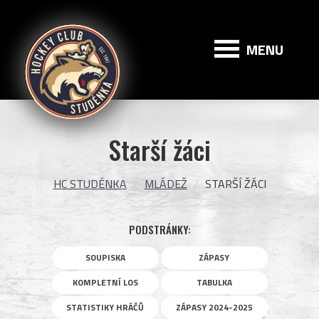
HC
Studénka
MENU
Starší žáci
HC STUDÉNKA
MLÁDEŽ
STARŠÍ ŽÁCI
PODSTRÁNKY:
SOUPISKA
ZÁPASY
KOMPLETNÍ LOS
TABULKA
STATISTIKY HRÁČŮ
ZÁPASY 2024-2025